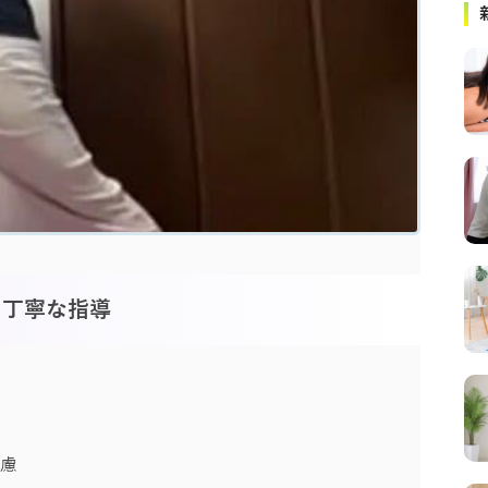
た丁寧な指導
慮