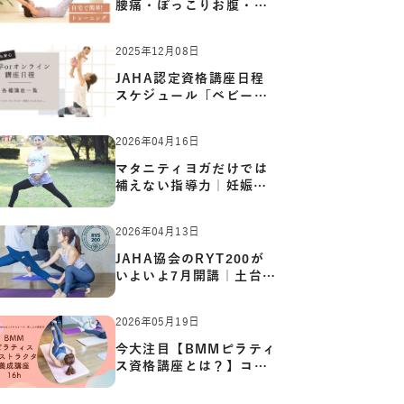
腰痛・ぽっこりお腹・姿
勢崩…
2025年12月08日
JAHA認定資格講座日程
スケジュール「ベビーヨ
ガ:キッ…
2026年04月16日
マタニティヨガだけでは
補えない指導力｜妊娠期
の体…
2026年04月13日
JAHA協会のRYT200が
いよいよ7月開講｜土台か
ら応用ま…
2026年05月19日
今大注目【BMMピラティ
ス資格講座とは？】コア
からカ…