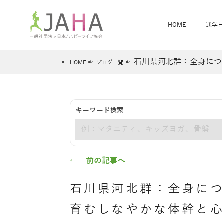
HOME
通学
石川県河北群：全身につ
HOME
ブログ一覧
骨盤スリムヨガ
ベビママヨガ
キーワード検索
全米ヨガRYT200
®
キーワード
ヨガレッスンカレンダー
骨盤スリムヨガ®通信
JAHA資格講座一覧
JAHAについて
JAHAヨガスタ
オンラインヨガ
ベビママヨガW
卒業生の声
← 前の記事へ
石川県河北群：全身に
育むしなやかな体幹と