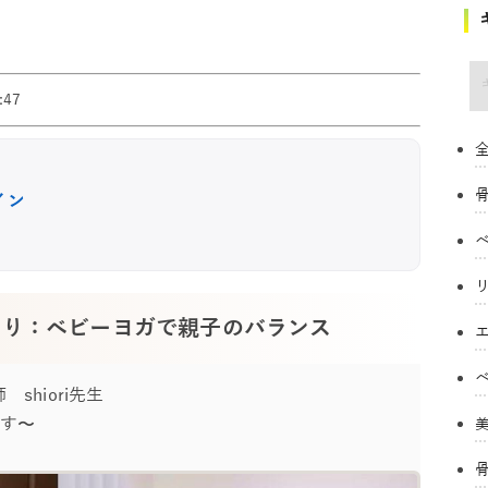
キ
47
全
イン
くり：ベビーヨガで親子のバランス
shiori先生
す〜