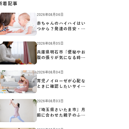
新着記事
2026年08月06日
赤ちゃんのハイハイはい
つから？発達の目安・練
習方…
2026年08月05日
兵庫県明石市「便秘やお
腹の張りが気になる時に
知っ…
2026年08月04日
育児ノイローゼが心配な
ときに確認したいサイン
と心…
2026年08月03日
『埼玉県さいたま市』月
齢に合わせた親子のふれ
あい…