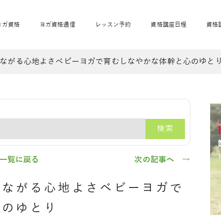
ヨガ資格
ヨガ資格通信
レッスン予約
資格講座日程
資格
ながる心地よさベビーヨガで育むしなやかな体幹と心のゆと
開業サポート
全米ヨガRYT200
妊活ヨガ
JAHAnavi
骨盤スリムヨガ®通
マタニティヨガ
トップメインに戻る
ベビーヨガ＆ママヨ
産後ヨガ
リトル＆キッズヨガ
ベビママヨガ
キッズヨガ
エモーションヨガ®
キッズヨガ
美ママピラティ
エモーションヨ
ベビーマッサー
ス
ガ®
ジ
ベビーマッサージ通
ベビーチャクラマッ
検索
美ママピラティス通
ジオ概要
詳細
通信
ベビー「ピラティス＆ヨガ」W通信
出張ヨガ・オフィスヨガ
養成講座お申込み
直営校ブログ
リトル＆
一覧に戻る
次の記事へ →
つながる心地よさベビーヨガで
心のゆとり