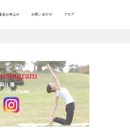
講座お申込み
お問い合わせ
ブログ
り
フローヨガ1DAY講座
toysrus無料体験会
JAHA資格講座一覧
学
ベビママピラティス1DAY講座
babypark無料体験会
ヨガ資格講座価格の一覧表
ガ通学
ヨガ資格講座価格の一覧表
アクサ生命無料体験会
卒業生の声
通学
JAHAnavi Lesson
オンライン講座
通学
学
サージ
学
キッズヨガ通信