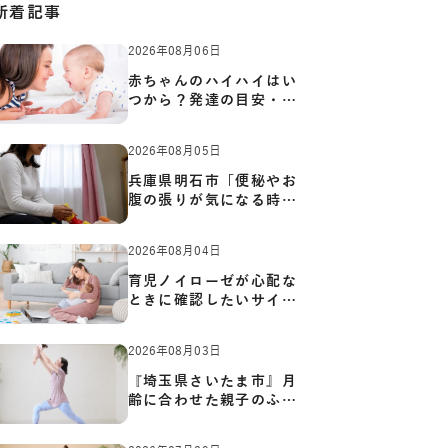
新着記事
2026年08月06日
赤ちゃんのハイハイはい
つから？発達の目安・練
習方…
2026年08月05日
兵庫県明石市「便秘やお
腹の張りが気になる時に
知っ…
2026年08月04日
育児ノイローゼが心配な
ときに確認したいサイン
と心…
2026年08月03日
『埼玉県さいたま市』月
齢に合わせた親子のふれ
あい…