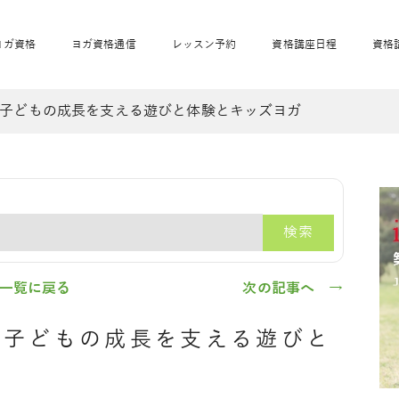
ヨガ資格
ヨガ資格通信
レッスン予約
資格講座日程
資格
子どもの成長を支える遊びと体験とキッズヨガ
開業サポート
全米ヨガRYT200
妊活ヨガ
JAHAnavi
骨盤スリムヨガ®通
マタニティヨガ
トップメインに戻る
ベビーヨガ＆ママヨ
産後ヨガ
リトル＆キッズヨガ
ベビママヨガ
キッズヨガ
エモーションヨガ®
キッズヨガ
美ママピラティ
エモーションヨ
ベビーマッサー
ス
ガ®
ジ
ベビーマッサージ通
ベビーチャクラマッ
検索
美ママピラティス通
ジオ概要
詳細
通信
ベビー「ピラティス＆ヨガ」W通信
出張ヨガ・オフィスヨガ
養成講座お申込み
直営校ブログ
リトル＆
一覧に戻る
次の記事へ →
：子どもの成長を支える遊びと