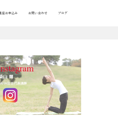
講座お申込み
お問い合わせ
ブログ
フローヨガ1DAY講座
toysrus無料体験会
JAHA資格講座一覧
学
ベビママピラティス1DAY講座
babypark無料体験会
ヨガ資格講座価格の一覧表
ガ通学
ヨガ資格講座価格の一覧表
アクサ生命無料体験会
卒業生の声
通学
JAHAnavi Lesson
オンライン講座
通学
学
サージ
学
キッズヨガ通信