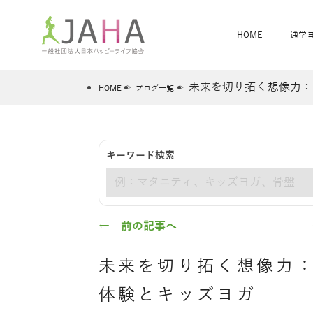
HOME
通学
未来を切り拓く想像力：
HOME
ブログ一覧
骨盤スリムヨガ
ベビママヨガ
キーワード検索
全米ヨガRYT200
®
キーワード
ヨガレッスンカレンダー
骨盤スリムヨガ®通信
JAHA資格講座一覧
JAHAについて
JAHAヨガスタ
オンラインヨガ
ベビママヨガW
卒業生の声
← 前の記事へ
未来を切り拓く想像力
体験とキッズヨガ