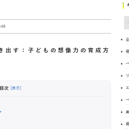
キ
48
全
き出す：子どもの想像力の育成方
目次
[表示]
ン