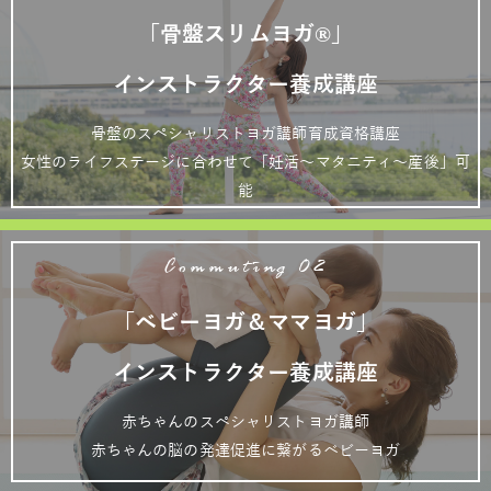
「骨盤スリムヨガ®」
インストラクター養成講座
骨盤のスペシャリストヨガ講師育成資格講座
女性のライフステージに合わせて「妊活～マタニティ～産後」可
能
Commuting 02
「ベビーヨガ＆ママヨガ」
インストラクター養成講座
赤ちゃんのスペシャリストヨガ講師
赤ちゃんの脳の発達促進に繋がるベビーヨガ