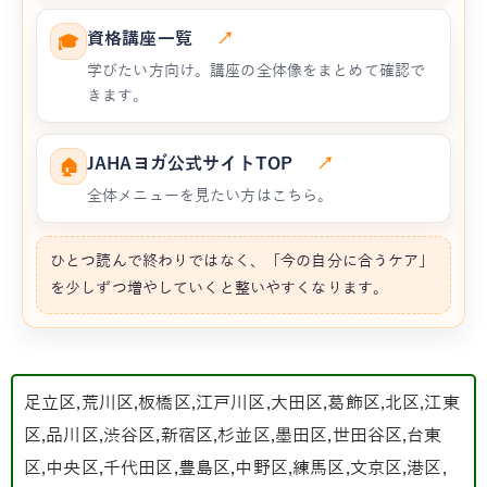
資格講座一覧
↗
🎓
学びたい方向け。講座の全体像をまとめて確認で
きます。
JAHAヨガ公式サイトTOP
↗
🏠
全体メニューを見たい方はこちら。
ひとつ読んで終わりではなく、「今の自分に合うケア」
を少しずつ増やしていくと整いやすくなります。
足立区,荒川区,板橋区,江戸川区,大田区,葛飾区,北区,江東
区,品川区,渋谷区,新宿区,杉並区,墨田区,世田谷区,台東
区,中央区,千代田区,豊島区,中野区,練馬区,文京区,港区,