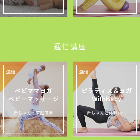
通信講座
ベビママヨガ
ピラティス＆ヨガ
ベビーマッサージ
WithBaby
赤ちゃんの育脳促進
赤ちゃんと体幹強化