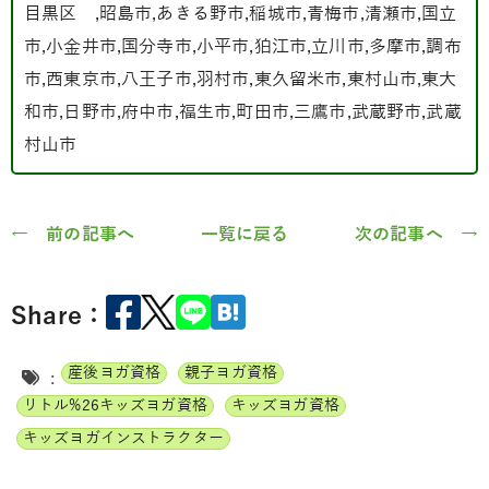
目黒区 ,昭島市,あきる野市,稲城市,青梅市,清瀬市,国立
市,小金井市,国分寺市,小平市,狛江市,立川市,多摩市,調布
市,西東京市,八王子市,羽村市,東久留米市,東村山市,東大
和市,日野市,府中市,福生市,町田市,三鷹市,武蔵野市,武蔵
村山市
← 前の記事へ
一覧に戻る
次の記事へ →
Share：
産後ヨガ資格
親子ヨガ資格
:
リトル%26キッズヨガ資格
キッズヨガ資格
キッズヨガインストラクター