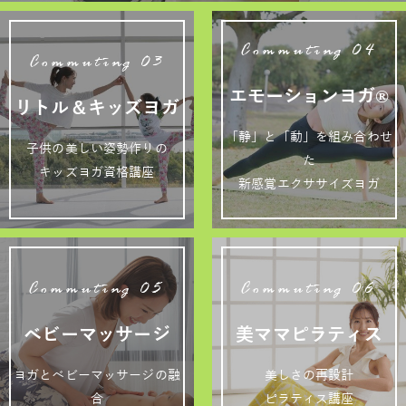
Commuting 04
Commuting 03
エモーションヨガ®
リトル＆キッズヨガ
「静」と「動」を組み合わせ
子供の美しい姿勢作りの
た
キッズヨガ資格講座
新感覚エクササイズヨガ
Commuting 05
Commuting 06
ベビーマッサージ
美ママピラティス
ヨガとベビーマッサージの融
美しさの再設計
合
ピラティス講座