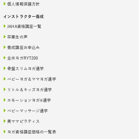
個人情報保護方針
インストラクター養成
JAHA資格講座一覧
卒業生の声
養成講座お申込み
全米ヨガRYT200
骨盤スリムヨガ通学
ベビーヨガ＆ママヨガ通学
リトル＆キッズヨガ通学
エモーションヨガ®通学
ベビーマッサージ通学
美ママピラティス
ヨガ資格講座価格の一覧表