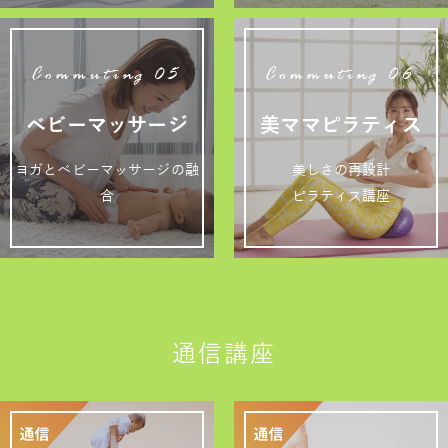
Commuting 05
Commuting 06
ベビーマッサージ
美ママピラティス
ヨガとベビーマッサージの融
美しさの再設計
合
ピラティス講座
通信講座