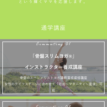
という輝くママを応援します。
通学講座
Commuting 01
「骨盤スリムヨガ®」
インストラクター養成講座
骨盤のスペシャリストヨガ講師育成資格講座
女性のライフステージに合わせて「妊活～マタニティ～産後」可
能