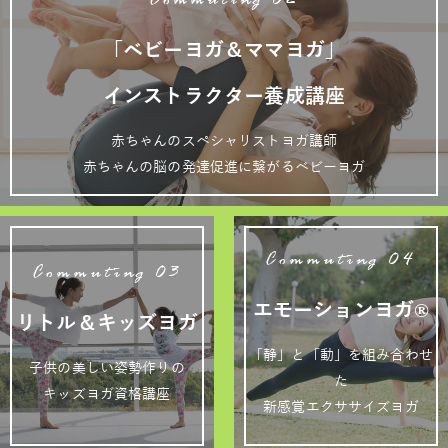
Commuting 02
「ベビーヨガ＆ママヨガ」
インストラクター養成講座
赤ちゃんのスペシャリストヨガ講師
赤ちゃんの脳の発達促進に繋がるベビーヨガ
Commuting 04
Commuting 03
エモーションヨガ®
リトル＆キッズヨガ
「静」と「動」を組み合わせ
子供の美しい姿勢作りの
た
キッズヨガ資格講座
新感覚エクササイズヨガ