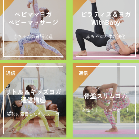
ベビママヨガ
ピラティス＆ヨガ
ベビーマッサージ
WithBaby
赤ちゃんの育脳促進
赤ちゃんと体幹強化
リトル＆キッズヨガ
骨盤スリムヨガ
通信講座
女性のトータルサポート
姿勢に着目したキッズヨガ