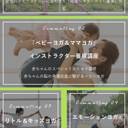
女性のライフステージに合わせて「妊活～マタニティ～産後」可
能
Commuting 02
「ベビーヨガ＆ママヨガ」
インストラクター養成講座
赤ちゃんのスペシャリストヨガ講師
赤ちゃんの脳の発達促進に繋がるベビーヨガ
Commuting 04
Commuting 03
エモーションヨガ®
リトル＆キッズヨガ