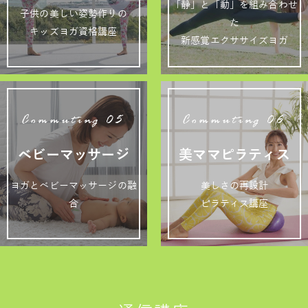
「静」と「動」を組み合わせ
子供の美しい姿勢作りの
た
キッズヨガ資格講座
新感覚エクササイズヨガ
Commuting 05
Commuting 06
ベビーマッサージ
美ママピラティス
ヨガとベビーマッサージの融
美しさの再設計
合
ピラティス講座