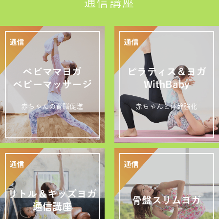
通信講座
ベビママヨガ
ピラティス＆ヨガ
ベビーマッサージ
WithBaby
赤ちゃんの育脳促進
赤ちゃんと体幹強化
リトル＆キッズヨガ
骨盤スリムヨガ
通信講座