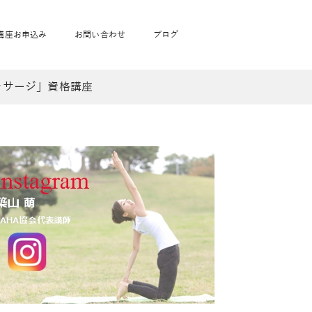
講座お申込み
お問い合わせ
ブログ
ッサージ」資格講座
フローヨガ1DAY講座
toysrus無料体験会
JAHA資格講座一覧
学
ベビママピラティス1DAY講座
babypark無料体験会
ヨガ資格講座価格の一覧表
ガ通学
ヨガ資格講座価格の一覧表
アクサ生命無料体験会
卒業生の声
通学
JAHAnavi Lesson
オンライン講座
通学
学
サージ
学
キッズヨガ通信