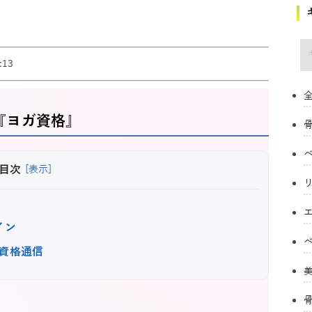
キ
13
全
『ヨガ資格』
目次
[表示]
イン
資格通信