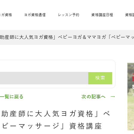
ヨガ資格
ヨガ資格通信
レッスン予約
資格講座日程
資格
助産師に大人気ヨガ資格」ベビーヨガ＆ママヨガ「ベビーマ
開業サポート
全米ヨガRYT200
妊活ヨガ
JAHAnavi
骨盤スリムヨガ®通
マタニティヨガ
トップメインに戻る
ベビーヨガ＆ママヨ
産後ヨガ
リトル＆キッズヨガ
ベビママヨガ
キッズヨガ
エモーションヨガ®
キッズヨガ
美ママピラティ
エモーションヨ
ベビーマッサー
ス
ガ®
ジ
ベビーマッサージ通
ベビーチャクラマッ
検索
美ママピラティス通
ジオ概要
詳細
通信
ベビー「ピラティス＆ヨガ」W通信
出張ヨガ・オフィスヨガ
養成講座お申込み
直営校ブログ
リトル＆
一覧に戻る
次の記事へ →
・助産師に大人気ヨガ資格」ベ
ベビーマッサージ」資格講座