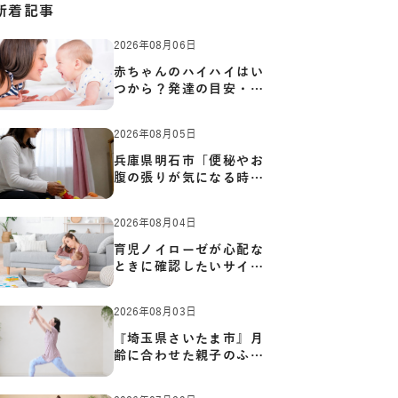
新着記事
2026年08月06日
赤ちゃんのハイハイはい
つから？発達の目安・練
習方…
2026年08月05日
兵庫県明石市「便秘やお
腹の張りが気になる時に
知っ…
2026年08月04日
育児ノイローゼが心配な
ときに確認したいサイン
と心…
2026年08月03日
『埼玉県さいたま市』月
齢に合わせた親子のふれ
あい…