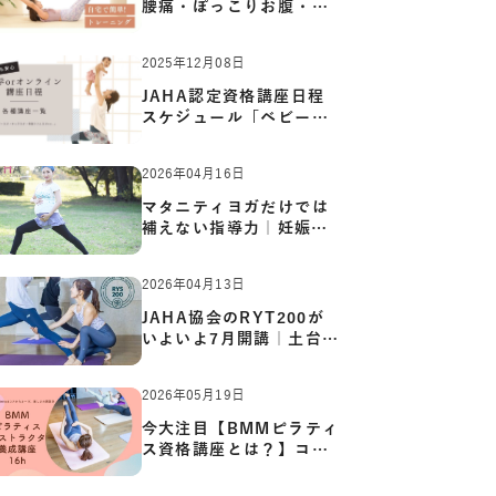
腰痛・ぽっこりお腹・姿
勢崩…
2025年12月08日
JAHA認定資格講座日程
スケジュール「ベビーヨ
ガ:キッ…
2026年04月16日
マタニティヨガだけでは
補えない指導力｜妊娠期
の体…
2026年04月13日
JAHA協会のRYT200が
いよいよ7月開講｜土台か
ら応用ま…
2026年05月19日
今大注目【BMMピラティ
ス資格講座とは？】コア
からカ…