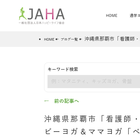
HOME
通学
沖縄県那覇市「看護師・
HOME
ブログ一覧
骨盤スリムヨガ
ベビママヨガ
キーワード検索
全米ヨガRYT200
®
キーワード
ヨガレッスンカレンダー
骨盤スリムヨガ®通信
JAHA資格講座一覧
JAHAについて
JAHAヨガスタ
オンラインヨガ
ベビママヨガW
卒業生の声
← 前の記事へ
沖縄県那覇市「看護師
ビーヨガ＆ママヨガ「