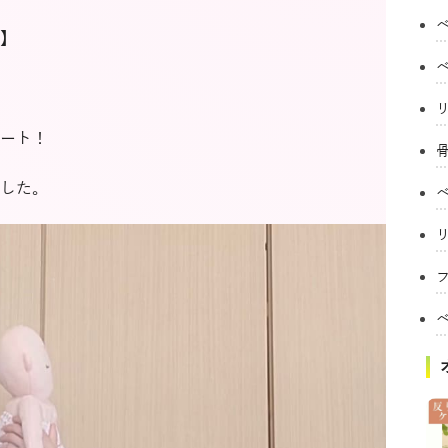
】
ート！
した。
フ