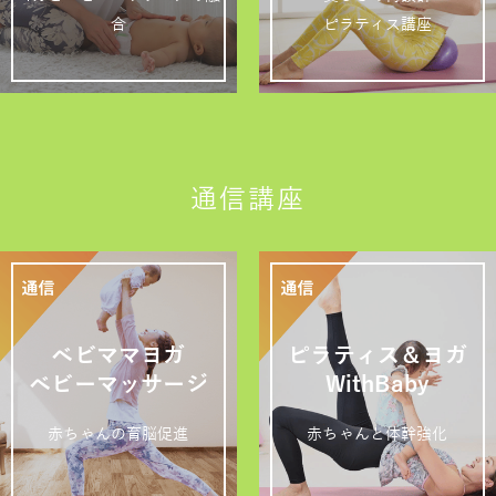
合
ピラティス講座
通信講座
ベビママヨガ
ピラティス＆ヨガ
ベビーマッサージ
WithBaby
赤ちゃんの育脳促進
赤ちゃんと体幹強化