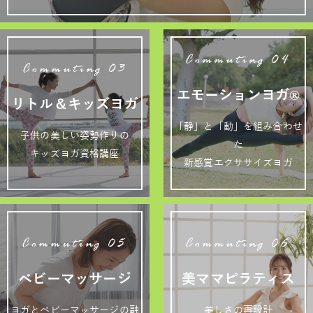
Commuting 04
Commuting 03
エモーションヨガ®
リトル＆キッズヨガ
「静」と「動」を組み合わせ
子供の美しい姿勢作りの
た
キッズヨガ資格講座
新感覚エクササイズヨガ
Commuting 05
Commuting 06
ベビーマッサージ
美ママピラティス
ヨガとベビーマッサージの融
美しさの再設計