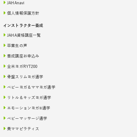
JAHAnavi
個人情報保護方針
インストラクター養成
JAHA資格講座一覧
卒業生の声
養成講座お申込み
全米ヨガRYT200
骨盤スリムヨガ通学
ベビーヨガ＆ママヨガ通学
リトル＆キッズヨガ通学
エモーションヨガ®通学
ベビーマッサージ通学
美ママピラティス