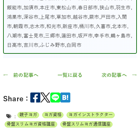
飯能市,加須市,本庄市,東松山市,春日部市,狭山市,羽生市,
鴻巣市,深谷市,上尾市,草加市,越谷市,蕨市,戸田市,入間
市,朝霞市,志木市,和光市,新座市,桶川市,久喜市,北本市,
八潮市,富士見市,三郷市,蓮田市,坂戸市,幸手市,鶴ヶ島市,
日高市,吉川市,ふじみ野市,白岡市
← 前の記事へ
一覧に戻る
次の記事へ →
Share：
親子ヨガ
ヨガ資格
ヨガインストラクター
:
骨盤スリムヨガ資格講座
骨盤スリムヨガ通信講座