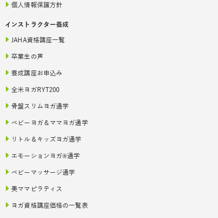
個人情報保護方針
インストラクター養成
JAHA資格講座一覧
卒業生の声
養成講座お申込み
全米ヨガRYT200
骨盤スリムヨガ通学
ベビーヨガ＆ママヨガ通学
リトル＆キッズヨガ通学
エモーションヨガ®通学
ベビーマッサージ通学
美ママピラティス
ヨガ資格講座価格の一覧表