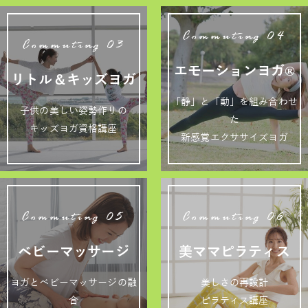
Commuting 04
Commuting 03
エモーションヨガ®
リトル＆キッズヨガ
「静」と「動」を組み合わせ
子供の美しい姿勢作りの
た
キッズヨガ資格講座
新感覚エクササイズヨガ
Commuting 05
Commuting 06
ベビーマッサージ
美ママピラティス
ヨガとベビーマッサージの融
美しさの再設計
合
ピラティス講座