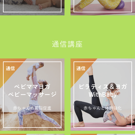
通信講座
ベビママヨガ
ピラティス＆ヨガ
ベビーマッサージ
WithBaby
赤ちゃんの育脳促進
赤ちゃんと体幹強化