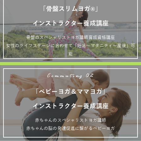
「骨盤スリムヨガ®」
インストラクター養成講座
骨盤のスペシャリストヨガ講師育成資格講座
女性のライフステージに合わせて「妊活～マタニティ～産後」可
能
Commuting 02
「ベビーヨガ＆ママヨガ」
インストラクター養成講座
赤ちゃんのスペシャリストヨガ講師
赤ちゃんの脳の発達促進に繋がるベビーヨガ