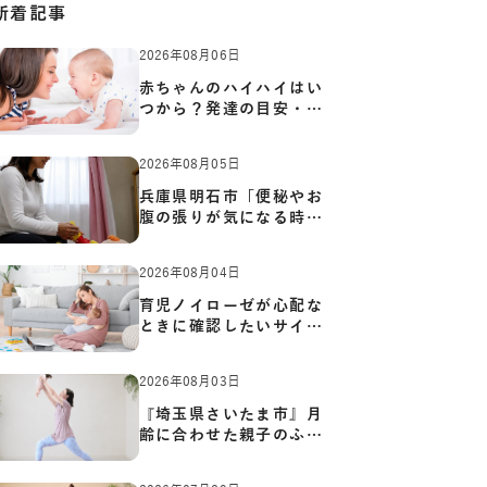
新着記事
2026年08月06日
赤ちゃんのハイハイはい
つから？発達の目安・練
習方…
2026年08月05日
兵庫県明石市「便秘やお
腹の張りが気になる時に
知っ…
2026年08月04日
育児ノイローゼが心配な
ときに確認したいサイン
と心…
2026年08月03日
『埼玉県さいたま市』月
齢に合わせた親子のふれ
あい…