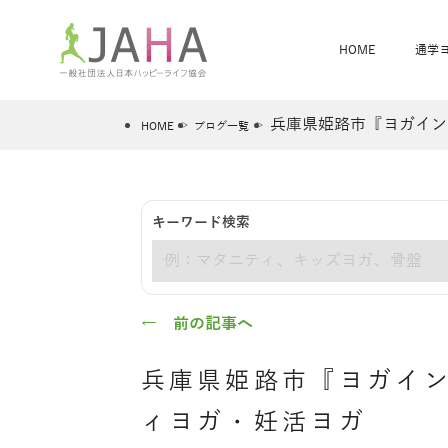
HOME
通学
兵庫県姫路市『ヨガイン
HOME
ブログ一覧
骨盤スリムヨガ
ベビママヨガ
キーワード検索
全米ヨガRYT200
®
キーワード
ヨガレッスンカレンダー
骨盤スリムヨガ®通信
JAHA資格講座一覧
JAHAについて
JAHAヨガスタ
オンラインヨガ
ベビママヨガW
卒業生の声
← 前の記事へ
兵庫県姫路市『ヨガイ
ィヨガ・妊活ヨガ