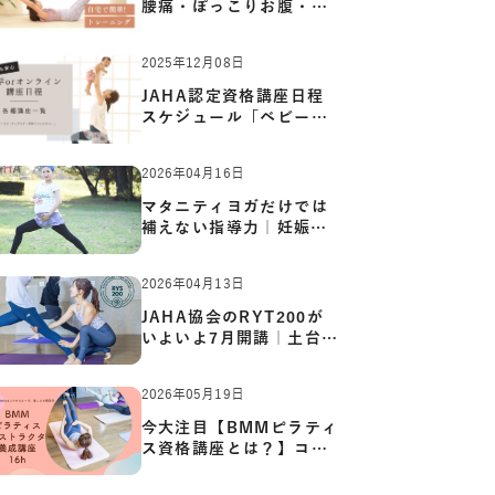
腰痛・ぽっこりお腹・姿
勢崩…
2025年12月08日
JAHA認定資格講座日程
スケジュール「ベビーヨ
ガ:キッ…
2026年04月16日
マタニティヨガだけでは
補えない指導力｜妊娠期
の体…
2026年04月13日
JAHA協会のRYT200が
いよいよ7月開講｜土台か
ら応用ま…
2026年05月19日
今大注目【BMMピラティ
ス資格講座とは？】コア
からカ…