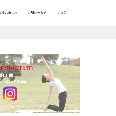
講座お申込み
お問い合わせ
ブログ
フローヨガ1DAY講座
toysrus無料体験会
JAHA資格講座一覧
学
ベビママピラティス1DAY講座
babypark無料体験会
ヨガ資格講座価格の一覧表
ガ通学
ヨガ資格講座価格の一覧表
アクサ生命無料体験会
卒業生の声
通学
JAHAnavi Lesson
オンライン講座
通学
学
サージ
学
キッズヨガ通信