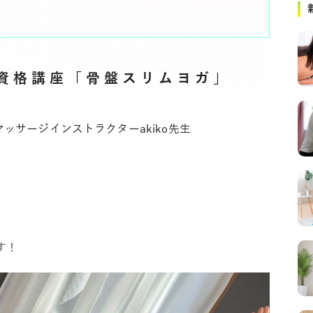
資格講座「骨盤スリムヨガ」
マッサージインストラクター
akiko先生
す！