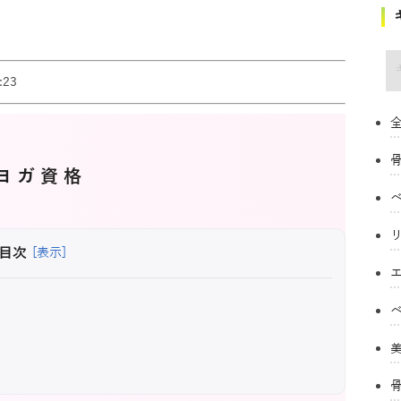
キ
23
全
ヨガ資格
目次
[表示]