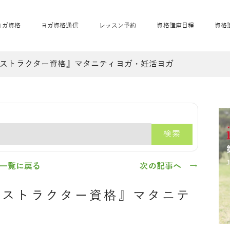
ヨガ資格
ヨガ資格通信
レッスン予約
資格講座日程
資格
ストラクター資格』マタニティヨガ・妊活ヨガ
開業サポート
全米ヨガRYT200
妊活ヨガ
JAHAnavi
骨盤スリムヨガ®通
マタニティヨガ
トップメインに戻る
ベビーヨガ＆ママヨ
産後ヨガ
リトル＆キッズヨガ
ベビママヨガ
キッズヨガ
エモーションヨガ®
キッズヨガ
美ママピラティ
エモーションヨ
ベビーマッサー
ス
ガ®
ジ
ベビーマッサージ通
ベビーチャクラマッ
検索
美ママピラティス通
ジオ概要
詳細
通信
ベビー「ピラティス＆ヨガ」W通信
出張ヨガ・オフィスヨガ
養成講座お申込み
直営校ブログ
リトル＆
一覧に戻る
次の記事へ →
ンストラクター資格』マタニテ