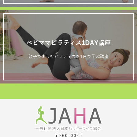
ベビママピラティス1DAY講座
親子で楽しむピラティスを1日で学ぶ講座
〒260-0025