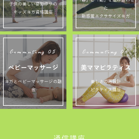
「静」と「動」を組み合わせ
子供の美しい姿勢作りの
た
キッズヨガ資格講座
新感覚エクササイズヨガ
Commuting 05
Commuting 06
ベビーマッサージ
美ママピラティス
ヨガとベビーマッサージの融
美しさの再設計
合
ピラティス講座
通信講座