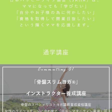
日本ハッピーライフ協会（JAHA）は、
ママになっても「学びたい」
「自分やお子様の為に何かしたい」
「資格を取得して開業目指したい」
という輝くママを応援します。
通学講座
Commuting 01
「骨盤スリムヨガ®」
インストラクター養成講座
骨盤のスペシャリストヨガ講師育成資格講座
女性のライフステージに合わせて「妊活～マタニティ～産後」可