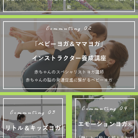
能
Commuting 02
「ベビーヨガ＆ママヨガ」
インストラクター養成講座
赤ちゃんのスペシャリストヨガ講師
赤ちゃんの脳の発達促進に繋がるベビーヨガ
Commuting 04
Commuting 03
エモーションヨガ®
リトル＆キッズヨガ