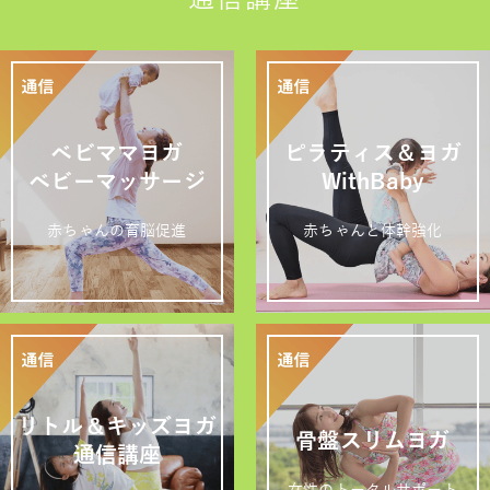
ベビママヨガ
ピラティス＆ヨガ
ベビーマッサージ
WithBaby
赤ちゃんの育脳促進
赤ちゃんと体幹強化
リトル＆キッズヨガ
骨盤スリムヨガ
通信講座