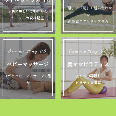
「静」と「動」を組み合わせ
子供の美しい姿勢作りの
た
キッズヨガ資格講座
新感覚エクササイズヨガ
Commuting 05
Commuting 06
ベビーマッサージ
美ママピラティス
ヨガとベビーマッサージの融
美しさの再設計
合
ピラティス講座