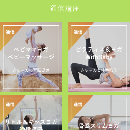
通信講座
ベビママヨガ
ピラティス＆ヨガ
ベビーマッサージ
WithBaby
赤ちゃんの育脳促進
赤ちゃんと体幹強化
リトル＆キッズヨガ
骨盤スリムヨガ
通信講座