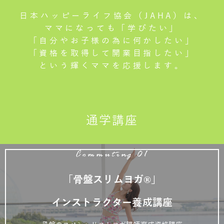
日本ハッピーライフ協会（JAHA）は、
ママになっても「学びたい」
「自分やお子様の為に何かしたい」
「資格を取得して開業目指したい」
という輝くママを応援します。
通学講座
Commuting 01
「骨盤スリムヨガ®」
インストラクター養成講座