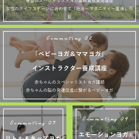
骨盤のスペシャリストヨガ講師育成資格講座
女性のライフステージに合わせて「妊活～マタニティ～産後」可
能
Commuting 02
「ベビーヨガ＆ママヨガ」
インストラクター養成講座
赤ちゃんのスペシャリストヨガ講師
赤ちゃんの脳の発達促進に繋がるベビーヨガ
Commuting 04
Commuting 03
エモーションヨガ®
リトル＆キッズヨガ