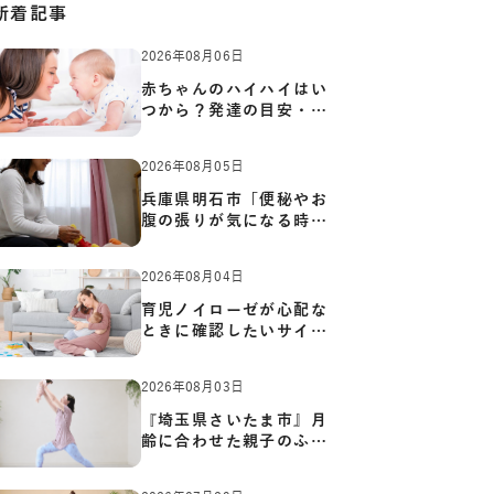
新着記事
2026年08月06日
赤ちゃんのハイハイはい
つから？発達の目安・練
習方…
2026年08月05日
兵庫県明石市「便秘やお
腹の張りが気になる時に
知っ…
2026年08月04日
育児ノイローゼが心配な
ときに確認したいサイン
と心…
2026年08月03日
『埼玉県さいたま市』月
齢に合わせた親子のふれ
あい…