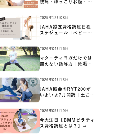
腰痛・ぽっこりお腹・姿
勢崩…
2025年12月08日
JAHA認定資格講座日程
スケジュール「ベビーヨ
ガ:キッ…
2026年04月16日
マタニティヨガだけでは
補えない指導力｜妊娠期
の体…
2026年04月13日
JAHA協会のRYT200が
いよいよ7月開講｜土台か
ら応用ま…
2026年05月19日
今大注目【BMMピラティ
ス資格講座とは？】コア
からカ…