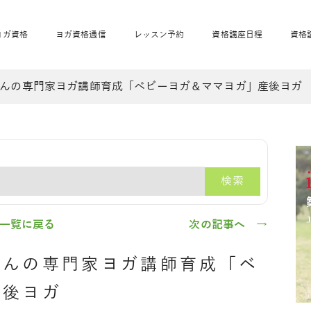
ヨガ資格
ヨガ資格通信
レッスン予約
資格講座日程
資格
んの専門家ヨガ講師育成「ベビーヨガ＆ママヨガ」産後ヨガ
開業サポート
全米ヨガRYT200
妊活ヨガ
JAHAnavi
骨盤スリムヨガ®通
マタニティヨガ
トップメインに戻る
ベビーヨガ＆ママヨ
産後ヨガ
リトル＆キッズヨガ
ベビママヨガ
キッズヨガ
エモーションヨガ®
キッズヨガ
美ママピラティ
エモーションヨ
ベビーマッサー
ス
ガ®
ジ
ベビーマッサージ通
ベビーチャクラマッ
検索
美ママピラティス通
ジオ概要
詳細
通信
ベビー「ピラティス＆ヨガ」W通信
出張ヨガ・オフィスヨガ
養成講座お申込み
直営校ブログ
リトル＆
一覧に戻る
次の記事へ →
ゃんの専門家ヨガ講師育成「ベ
産後ヨガ