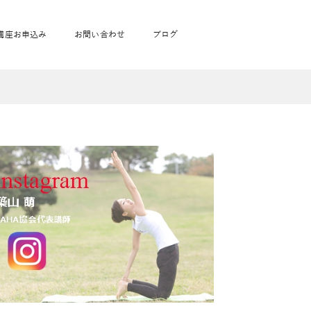
講座お申込み
お問い合わせ
ブログ
フローヨガ1DAY講座
toysrus無料体験会
JAHA資格講座一覧
学
ベビママピラティス1DAY講座
babypark無料体験会
ヨガ資格講座価格の一覧表
ガ通学
ヨガ資格講座価格の一覧表
アクサ生命無料体験会
卒業生の声
通学
JAHAnavi Lesson
オンライン講座
通学
学
サージ
学
キッズヨガ通信