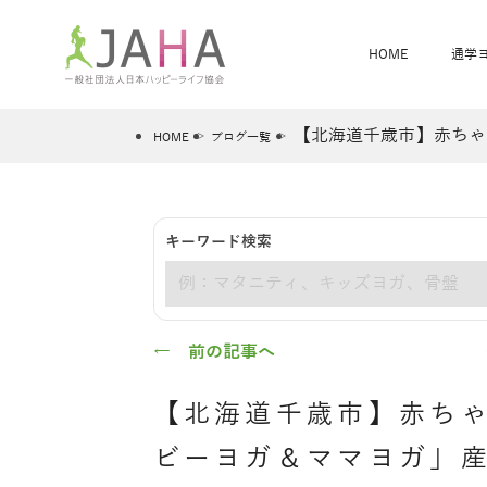
HOME
通学
【北海道千歳市】赤ちゃ
HOME
ブログ一覧
骨盤スリムヨガ
ベビママヨガ
キーワード検索
全米ヨガRYT200
®
キーワード
ヨガレッスンカレンダー
骨盤スリムヨガ®通信
JAHA資格講座一覧
JAHAについて
JAHAヨガスタ
オンラインヨガ
ベビママヨガW
卒業生の声
← 前の記事へ
【北海道千歳市】赤ち
ビーヨガ＆ママヨガ」