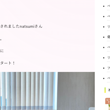
ましたnatsumiさん
。
に
タート！
フ