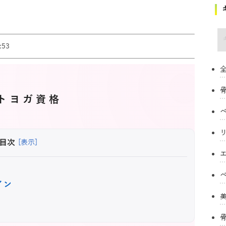
キ
53
全
トヨガ資格
目次
[表示]
イン