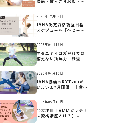
腰痛・ぽっこりお腹・姿
勢崩…
2025年12月08日
JAHA認定資格講座日程
スケジュール「ベビーヨ
ガ:キッ…
2026年04月16日
マタニティヨガだけでは
補えない指導力｜妊娠期
の体…
2026年04月13日
JAHA協会のRYT200が
いよいよ7月開講｜土台か
ら応用ま…
2026年05月19日
今大注目【BMMピラティ
ス資格講座とは？】コア
からカ…