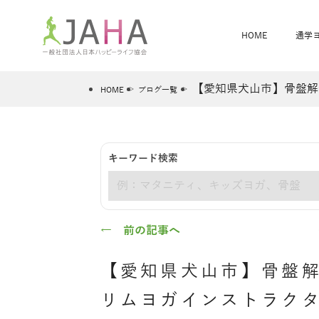
HOME
通学
【愛知県犬山市】骨盤解
HOME
ブログ一覧
骨盤スリムヨガ
ベビママヨガ
キーワード検索
全米ヨガRYT200
®
キーワード
ヨガレッスンカレンダー
骨盤スリムヨガ®通信
JAHA資格講座一覧
JAHAについて
JAHAヨガスタ
オンラインヨガ
ベビママヨガW
卒業生の声
← 前の記事へ
【愛知県犬山市】骨盤
リムヨガインストラク