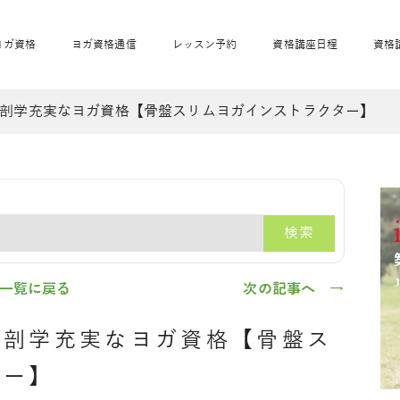
ヨガ資格
ヨガ資格通信
レッスン予約
資格講座日程
資格
剖学充実なヨガ資格【骨盤スリムヨガインストラクター】
開業サポート
全米ヨガRYT200
妊活ヨガ
JAHAnavi
骨盤スリムヨガ®通
マタニティヨガ
トップメインに戻る
ベビーヨガ＆ママヨ
産後ヨガ
リトル＆キッズヨガ
ベビママヨガ
キッズヨガ
エモーションヨガ®
キッズヨガ
美ママピラティ
エモーションヨ
ベビーマッサー
ス
ガ®
ジ
ベビーマッサージ通
ベビーチャクラマッ
検索
美ママピラティス通
ジオ概要
詳細
通信
ベビー「ピラティス＆ヨガ」W通信
出張ヨガ・オフィスヨガ
養成講座お申込み
直営校ブログ
リトル＆
一覧に戻る
次の記事へ →
解剖学充実なヨガ資格【骨盤ス
ター】