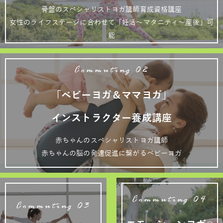
骨盤のスペシャリストヨガ講師育成資格講座
女性のライフステージに合わせて「妊活～マタニティ～産後」可
能
Commuting 02
「ベビーヨガ＆ママヨガ」
インストラクター養成講座
赤ちゃんのスペシャリストヨガ講師
赤ちゃんの脳の発達促進に繋がるベビーヨガ
Commuting 04
Commuting 03