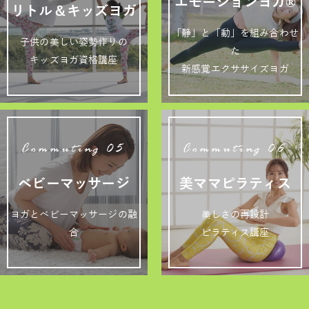
エモーションヨガ®
リトル＆キッズヨガ
「静」と「動」を組み合わせ
子供の美しい姿勢作りの
た
キッズヨガ資格講座
新感覚エクササイズヨガ
Commuting 05
Commuting 06
ベビーマッサージ
美ママピラティス
ヨガとベビーマッサージの融
美しさの再設計
合
ピラティス講座