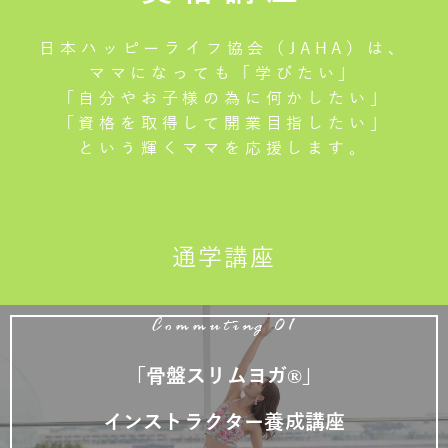
日本ハッピーライフ協会（JAHA）は、
ママになっても「学びたい」
「自分やお子様の為に何かしたい」
「資格を取得して開業目指したい」
という輝くママを応援します。
通学講座
Commuting 01
「骨盤スリムヨガ®」
インストラクター養成講座