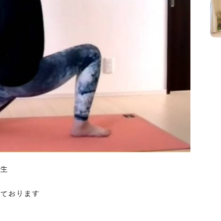
生
ております