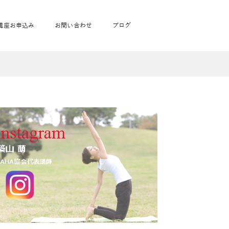
講座お申込み
お問い合わせ
ブログ
フローヨガ1DAY講座
toysrus無料体験会
JAHA資格講座一覧
学
ベビママピラティス1DAY講座
babypark無料体験会
ヨガ資格講座価格の一覧表
ガ通学
ヨガ資格講座価格の一覧表
アクサ生命無料体験会
卒業生の声
通学
JAHAnavi Lesson
オンライン講座
通学
学
サージ
学
キッズヨガ通信