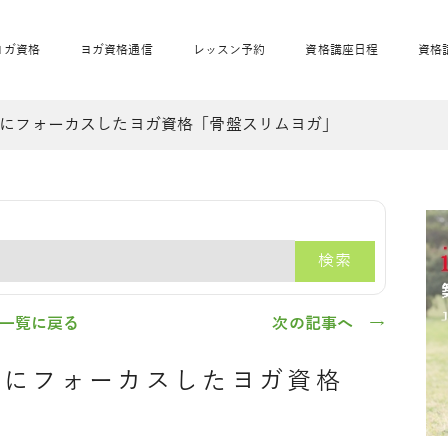
ヨガ資格
ヨガ資格通信
レッスン予約
資格講座日程
資格
にフォーカスしたヨガ資格「骨盤スリムヨガ」
開業サポート
全米ヨガRYT200
妊活ヨガ
JAHAnavi
骨盤スリムヨガ®通
マタニティヨガ
トップメインに戻る
ベビーヨガ＆ママヨ
産後ヨガ
リトル＆キッズヨガ
ベビママヨガ
キッズヨガ
エモーションヨガ®
キッズヨガ
美ママピラティ
エモーションヨ
ベビーマッサー
ス
ガ®
ジ
ベビーマッサージ通
ベビーチャクラマッ
検索
美ママピラティス通
ジオ概要
詳細
通信
ベビー「ピラティス＆ヨガ」W通信
出張ヨガ・オフィスヨガ
養成講座お申込み
直営校ブログ
リトル＆
一覧に戻る
次の記事へ →
盤にフォーカスしたヨガ資格