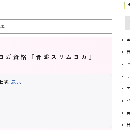
キ
35
全
ヨガ資格『骨盤スリムヨガ』
目次
[表示]