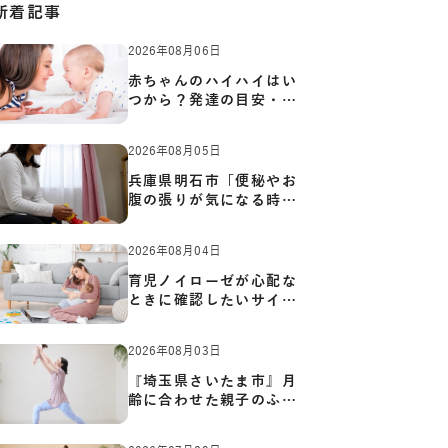
新着記事
2026年08月06日
赤ちゃんのハイハイはい
つから？発達の目安・練
習方…
2026年08月05日
兵庫県明石市「便秘やお
腹の張りが気になる時に
知っ…
2026年08月04日
育児ノイローゼが心配な
ときに確認したいサイン
と心…
2026年08月03日
『埼玉県さいたま市』月
齢に合わせた親子のふれ
あい…