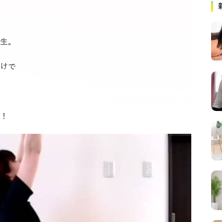
生。
けで
！