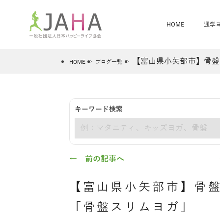
HOME
通学
【富山県小矢部市】骨盤
HOME
ブログ一覧
骨盤スリムヨガ
ベビママヨガ
キーワード検索
全米ヨガRYT200
®
キーワード
ヨガレッスンカレンダー
骨盤スリムヨガ®通信
JAHA資格講座一覧
JAHAについて
JAHAヨガスタ
オンラインヨガ
ベビママヨガW
卒業生の声
← 前の記事へ
【富山県小矢部市】骨
「骨盤スリムヨガ」