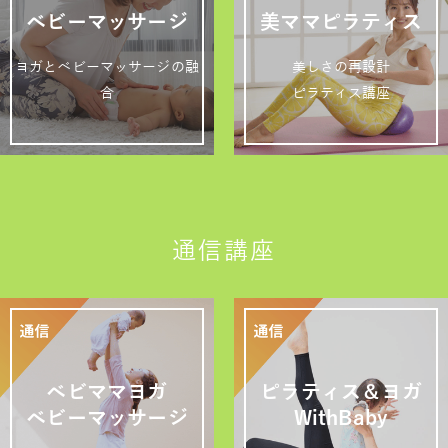
ベビーマッサージ
美ママピラティス
ヨガとベビーマッサージの融
美しさの再設計
合
ピラティス講座
通信講座
ベビママヨガ
ピラティス＆ヨガ
ベビーマッサージ
WithBaby