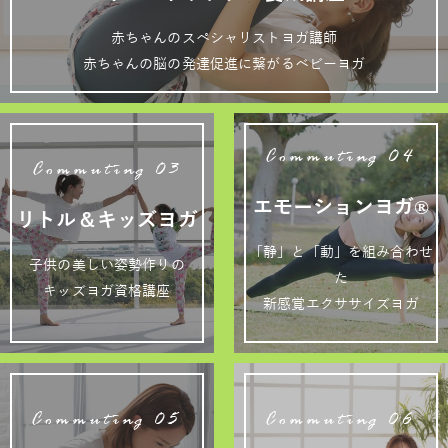
赤ちゃんのスペシャリストヨガ講師
赤ちゃんの脳の発達促進に繋がるベビーヨガ
Commuting 04
Commuting 03
エモーションヨガ®
リトル＆キッズヨガ
「静」と「動」を組み合わせ
子供の美しい姿勢作りの
た
キッズヨガ資格講座
新感覚エクササイズヨガ
Commuting 05
Commuting 06