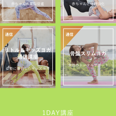
赤ちゃんの育脳促進
赤ちゃんと体幹強化
リトル＆キッズヨガ
骨盤スリムヨガ
通信講座
女性のトータルサポート
姿勢に着目したキッズヨガ
1DAY講座