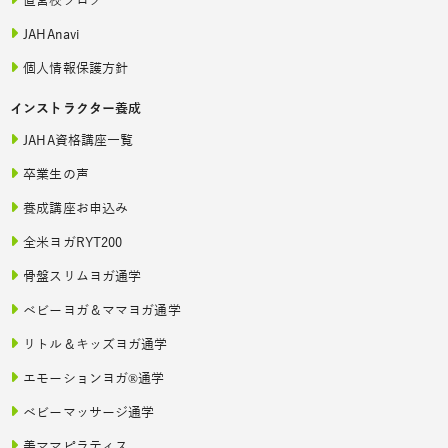
直営校ブログ
JAHAnavi
個人情報保護方針
インストラクター養成
JAHA資格講座一覧
卒業生の声
養成講座お申込み
全米ヨガRYT200
骨盤スリムヨガ通学
ベビーヨガ＆ママヨガ通学
リトル＆キッズヨガ通学
エモーションヨガ®通学
ベビーマッサージ通学
美ママピラティス