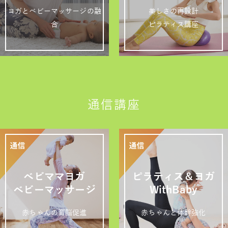
ヨガとベビーマッサージの融
美しさの再設計
合
ピラティス講座
通信講座
ベビママヨガ
ピラティス＆ヨガ
ベビーマッサージ
WithBaby
赤ちゃんの育脳促進
赤ちゃんと体幹強化