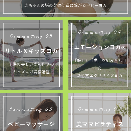
赤ちゃんの脳の発達促進に繋がるベビーヨガ
Commuting 04
Commuting 03
エモーションヨガ®
リトル＆キッズヨガ
「静」と「動」を組み合わせ
子供の美しい姿勢作りの
た
キッズヨガ資格講座
新感覚エクササイズヨガ
Commuting 05
Commuting 06
ベビーマッサージ
美ママピラティス