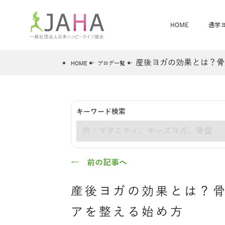
HOME
通学
産後ヨガの効果とは？骨
HOME
ブログ一覧
骨盤スリムヨガ
ベビママヨガ
キーワード検索
全米ヨガRYT200
®
キーワード
ヨガレッスンカレンダー
骨盤スリムヨガ®通信
JAHA資格講座一覧
JAHAについて
JAHAヨガスタ
オンラインヨガ
ベビママヨガW
卒業生の声
← 前の記事へ
産後ヨガの効果とは？
アを整える始め方