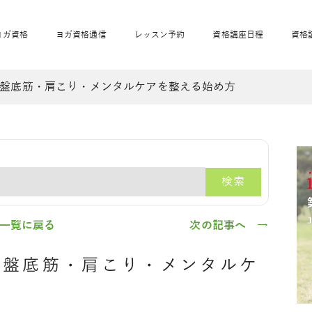
ヨガ資格
ヨガ資格通信
レッスン予約
資格講座日程
資格
盤底筋・肩こり・メンタルケアを整える始め方
開業サポート
全米ヨガRYT200
妊活ヨガ
JAHAnavi
骨盤スリムヨガ®通
マタニティヨガ
トップメインに戻る
ベビーヨガ＆ママヨ
産後ヨガ
リトル＆キッズヨガ
ベビママヨガ
キッズヨガ
エモーションヨガ®
キッズヨガ
美ママピラティ
エモーションヨ
ベビーマッサー
ス
ガ®
ジ
ベビーマッサージ通
ベビーチャクラマッ
検索
美ママピラティス通
ジオ概要
詳細
通信
ベビー「ピラティス＆ヨガ」W通信
出張ヨガ・オフィスヨガ
養成講座お申込み
直営校ブログ
リトル＆
一覧に戻る
次の記事へ →
骨盤底筋・肩こり・メンタルケ