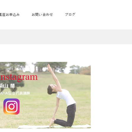
講座お申込み
お問い合わせ
ブログ
フローヨガ1DAY講座
toysrus無料体験会
JAHA資格講座一覧
学
ベビママピラティス1DAY講座
babypark無料体験会
ヨガ資格講座価格の一覧表
ガ通学
ヨガ資格講座価格の一覧表
アクサ生命無料体験会
卒業生の声
通学
JAHAnavi Lesson
オンライン講座
通学
学
サージ
学
キッズヨガ通信