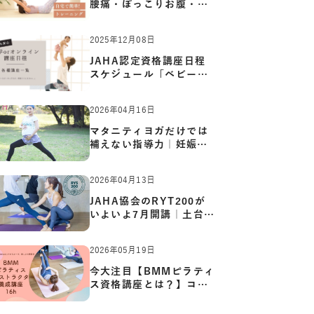
腰痛・ぽっこりお腹・姿
勢崩…
2025年12月08日
JAHA認定資格講座日程
スケジュール「ベビーヨ
ガ:キッ…
2026年04月16日
マタニティヨガだけでは
補えない指導力｜妊娠期
の体…
2026年04月13日
JAHA協会のRYT200が
いよいよ7月開講｜土台か
ら応用ま…
2026年05月19日
今大注目【BMMピラティ
ス資格講座とは？】コア
からカ…