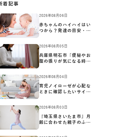
新着記事
2026年08月06日
赤ちゃんのハイハイはい
つから？発達の目安・練
習方…
2026年08月05日
兵庫県明石市「便秘やお
腹の張りが気になる時に
知っ…
2026年08月04日
育児ノイローゼが心配な
ときに確認したいサイン
と心…
2026年08月03日
『埼玉県さいたま市』月
齢に合わせた親子のふれ
あい…