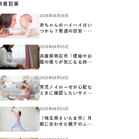
新着記事
2026年08月06日
赤ちゃんのハイハイはい
つから？発達の目安・練
習方…
2026年08月05日
兵庫県明石市「便秘やお
腹の張りが気になる時に
知っ…
2026年08月04日
育児ノイローゼが心配な
ときに確認したいサイン
と心…
2026年08月03日
『埼玉県さいたま市』月
齢に合わせた親子のふれ
あい…