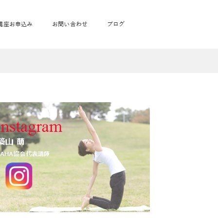
講座お申込み
お問い合わせ
ブログ
フローヨガ1DAY講座
toysrus無料体験会
JAHA資格講座一覧
学
ベビママピラティス1DAY講座
babypark無料体験会
ヨガ資格講座価格の一覧表
ガ通学
ヨガ資格講座価格の一覧表
アクサ生命無料体験会
卒業生の声
通学
JAHAnavi Lesson
オンライン講座
通学
学
サージ
学
キッズヨガ通信