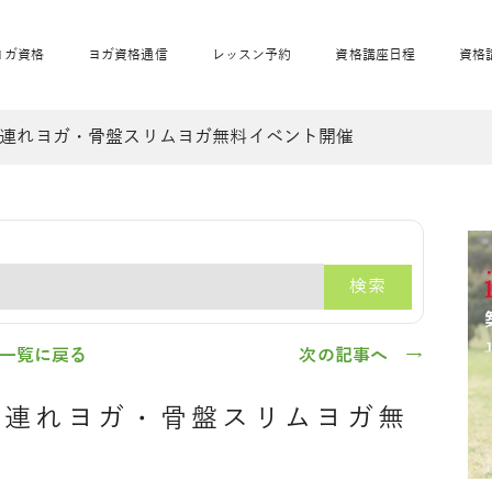
ヨガ資格
ヨガ資格通信
レッスン予約
資格講座日程
資格
連れヨガ・骨盤スリムヨガ無料イベント開催
開業サポート
全米ヨガRYT200
妊活ヨガ
JAHAnavi
骨盤スリムヨガ®通
マタニティヨガ
トップメインに戻る
ベビーヨガ＆ママヨ
産後ヨガ
リトル＆キッズヨガ
ベビママヨガ
キッズヨガ
エモーションヨガ®
キッズヨガ
美ママピラティ
エモーションヨ
ベビーマッサー
ス
ガ®
ジ
ベビーマッサージ通
ベビーチャクラマッ
検索
美ママピラティス通
ジオ概要
詳細
通信
ベビー「ピラティス＆ヨガ」W通信
出張ヨガ・オフィスヨガ
養成講座お申込み
直営校ブログ
リトル＆
一覧に戻る
次の記事へ →
子連れヨガ・骨盤スリムヨガ無