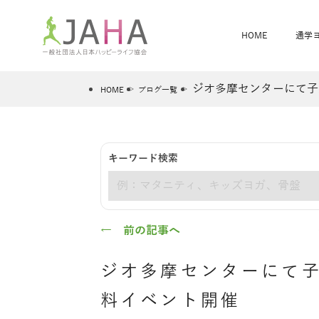
HOME
通学
ジオ多摩センターにて子
HOME
ブログ一覧
骨盤スリムヨガ
ベビママヨガ
キーワード検索
全米ヨガRYT200
®
キーワード
ヨガレッスンカレンダー
骨盤スリムヨガ®通信
JAHA資格講座一覧
JAHAについて
JAHAヨガスタ
オンラインヨガ
ベビママヨガW
卒業生の声
← 前の記事へ
ジオ多摩センターにて
料イベント開催