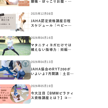
腰痛・ぽっこりお腹・姿
勢崩…
2025年12月08日
JAHA認定資格講座日程
スケジュール「ベビーヨ
ガ:キッ…
2026年04月16日
マタニティヨガだけでは
補えない指導力｜妊娠期
の体…
2026年04月13日
JAHA協会のRYT200が
いよいよ7月開講｜土台か
ら応用ま…
2026年05月19日
今大注目【BMMピラティ
ス資格講座とは？】コア
からカ…