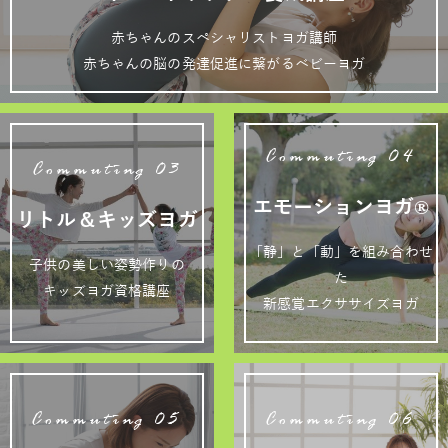
赤ちゃんのスペシャリストヨガ講師
赤ちゃんの脳の発達促進に繋がるベビーヨガ
Commuting 04
Commuting 03
エモーションヨガ®
リトル＆キッズヨガ
「静」と「動」を組み合わせ
子供の美しい姿勢作りの
た
キッズヨガ資格講座
新感覚エクササイズヨガ
Commuting 05
Commuting 06