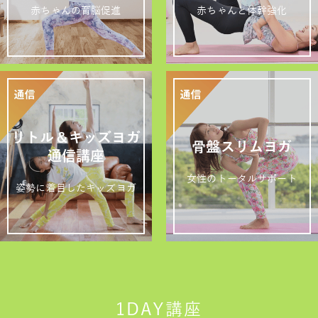
赤ちゃんの育脳促進
赤ちゃんと体幹強化
リトル＆キッズヨガ
骨盤スリムヨガ
通信講座
女性のトータルサポート
姿勢に着目したキッズヨガ
1DAY講座