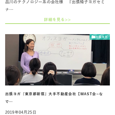
品川のテクノロジー系の会社様 『出張椅子ヨガセミ
ナ…
詳細を見る>>
出張ヨガ
出張ヨガ『東京都新宿』大手不動産会社【MAST会~な
で…
2019年04月25日