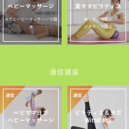
ベビーマッサージ
美ママピラティス
ヨガとベビーマッサージの融
美しさの再設計
合
ピラティス講座
通信講座
ベビママヨガ
ピラティス＆ヨガ
ベビーマッサージ
WithBaby