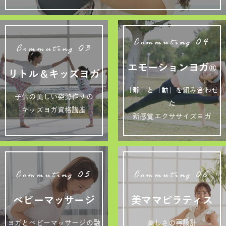
Commuting 04
Commuting 03
エモーションヨガ®
リトル＆キッズヨガ
「静」と「動」を組み合わせ
子供の美しい姿勢作りの
た
キッズヨガ資格講座
新感覚エクササイズヨガ
Commuting 05
Commuting 06
ベビーマッサージ
美ママピラティス
ヨガとベビーマッサージの融
美しさの再設計