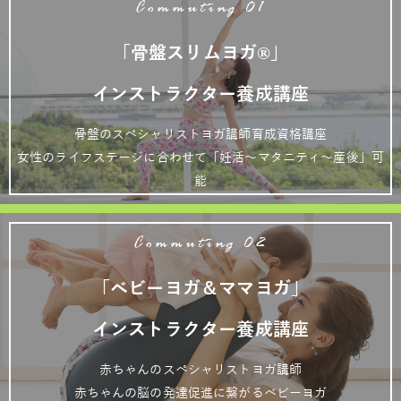
Commuting 01
「骨盤スリムヨガ®」
インストラクター養成講座
骨盤のスペシャリストヨガ講師育成資格講座
女性のライフステージに合わせて「妊活～マタニティ～産後」可
能
Commuting 02
「ベビーヨガ＆ママヨガ」
インストラクター養成講座
赤ちゃんのスペシャリストヨガ講師
赤ちゃんの脳の発達促進に繋がるベビーヨガ