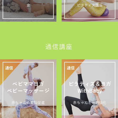
合
ピラティス講座
通信講座
ベビママヨガ
ピラティス＆ヨガ
ベビーマッサージ
WithBaby
赤ちゃんの育脳促進
赤ちゃんと体幹強化