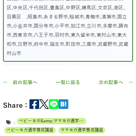
区,中央区,千代田区,豊島区,中野区,練馬区,文京区,港区,
目黒区 ,昭島市,あきる野市,稲城市,青梅市,清瀬市,国立
市,小金井市,国分寺市,小平市,狛江市,立川市,多摩市,調布
市,西東京市,八王子市,羽村市,東久留米市,東村山市,東大
和市,日野市,府中市,福生市,町田市,三鷹市,武蔵野市,武蔵
村山市
← 前の記事へ
一覧に戻る
次の記事へ →
Share：
ベビーヨガ&amp;ママヨガ通学養成講座
:
ベビーヨガ通学養成講座
ママヨガ通学養成講座