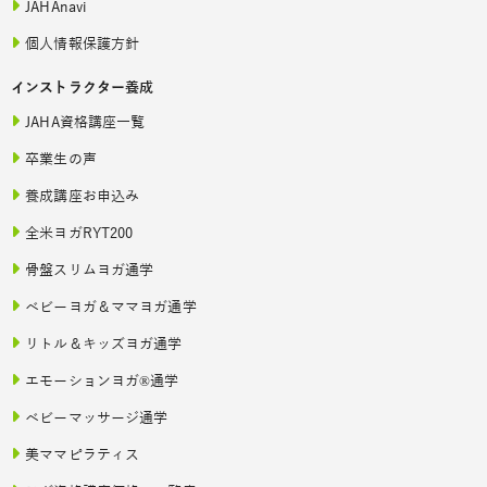
JAHAnavi
個人情報保護方針
インストラクター養成
JAHA資格講座一覧
卒業生の声
養成講座お申込み
全米ヨガRYT200
骨盤スリムヨガ通学
ベビーヨガ＆ママヨガ通学
リトル＆キッズヨガ通学
エモーションヨガ®通学
ベビーマッサージ通学
美ママピラティス