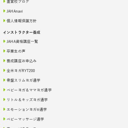
直営校ブログ
JAHAnavi
個人情報保護方針
インストラクター養成
JAHA資格講座一覧
卒業生の声
養成講座お申込み
全米ヨガRYT200
骨盤スリムヨガ通学
ベビーヨガ＆ママヨガ通学
リトル＆キッズヨガ通学
エモーションヨガ®通学
ベビーマッサージ通学