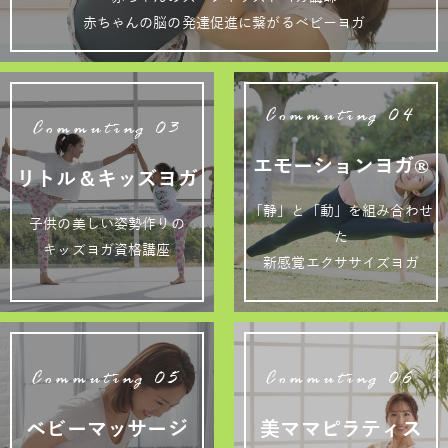
赤ちゃんの脳の発達促進に繋がるベビーヨガ
Commuting 04
Commuting 03
エモーションヨガ®
リトル＆キッズヨガ
「静」と「動」を組み合わせ
子供の美しい姿勢作りの
た
キッズヨガ資格講座
新感覚エクササイズヨガ
Commuting 05
Commuting 06
ベビーマッサージ
美ママピラティス