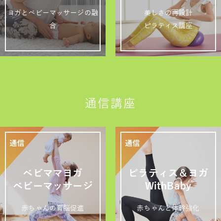
ヨガとベビーマッサージの融
美しさの再設計
合
ピラティス講座
通信講座
ベビママヨガ
ピラティス＆ヨガ
ベビーマッサージ
WithBaby
赤ちゃんの育脳促進
赤ちゃんと体幹強化