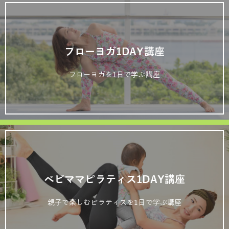
フローヨガ1DAY講座
フローヨガを1日で学ぶ講座
ベビママピラティス1DAY講座
親子で楽しむピラティスを1日で学ぶ講座