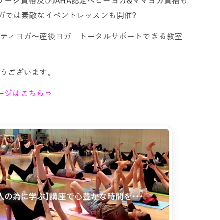
サージ資格
及び
JAHA認定ベビーヨガ&ママヨガ資格
も
ガでは素敵なイベントレッスンも開催?
ティヨガ〜産後ヨガ トータルサポートできる教室
うございます。
ページはこちら⇒