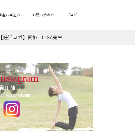
講座お申込み
お問い合わせ
ブログ
妊活ヨガ】資格 LISA先生
フローヨガ1DAY講座
toysrus無料体験会
JAHA資格講座一覧
学
ベビママピラティス1DAY講座
babypark無料体験会
ヨガ資格講座価格の一覧表
ガ通学
ヨガ資格講座価格の一覧表
アクサ生命無料体験会
卒業生の声
通学
JAHAnavi Lesson
オンライン講座
通学
学
サージ
学
キッズヨガ通信