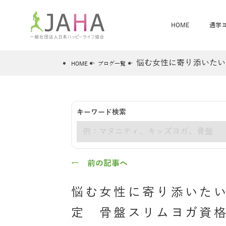
HOME
通学
悩む女性に寄り添いたい
HOME
ブログ一覧
骨盤スリムヨガ
ベビママヨガ
キーワード検索
全米ヨガRYT200
®
キーワード
ヨガレッスンカレンダー
骨盤スリムヨガ®通信
JAHA資格講座一覧
JAHAについて
JAHAヨガスタ
オンラインヨガ
ベビママヨガW
卒業生の声
← 前の記事へ
悩む女性に寄り添いたい
定 骨盤スリムヨガ資