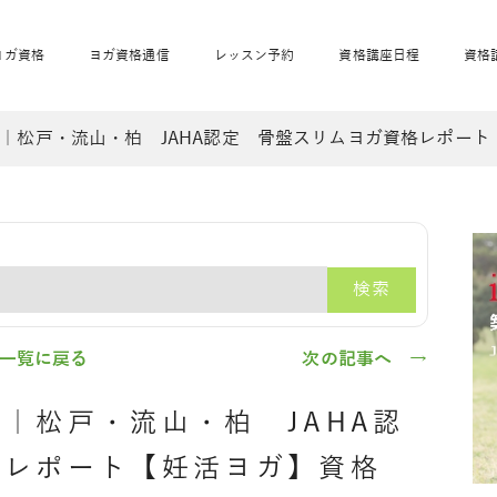
ヨガ資格
ヨガ資格通信
レッスン予約
資格講座日程
資格
｜松戸・流山・柏 JAHA認定 骨盤スリムヨガ資格レポート【
開業サポート
全米ヨガRYT200
妊活ヨガ
JAHAnavi
骨盤スリムヨガ®通
マタニティヨガ
トップメインに戻る
ベビーヨガ＆ママヨ
産後ヨガ
リトル＆キッズヨガ
ベビママヨガ
キッズヨガ
エモーションヨガ®
キッズヨガ
美ママピラティ
エモーションヨ
ベビーマッサー
ス
ガ®
ジ
ベビーマッサージ通
ベビーチャクラマッ
検索
美ママピラティス通
ジオ概要
詳細
通信
ベビー「ピラティス＆ヨガ」W通信
出張ヨガ・オフィスヨガ
養成講座お申込み
直営校ブログ
リトル＆
一覧に戻る
次の記事へ →
｜松戸・流山・柏 JAHA認
格レポート【妊活ヨガ】資格