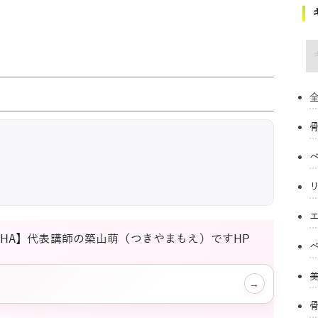
キ
全
AHA】代表講師の築山萌（つきやまもえ）です
HP
→