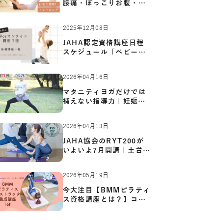
腰痛・ぽっこりお腹・姿
勢崩…
2025年12月08日
JAHA認定資格講座日程
スケジュール「ベビーヨ
ガ:キッ…
2026年04月16日
マタニティヨガだけでは
補えない指導力｜妊娠期
の体…
2026年04月13日
JAHA協会のRYT200が
いよいよ7月開講｜土台か
ら応用ま…
2026年05月19日
今大注目【BMMピラティ
ス資格講座とは？】コア
からカ…