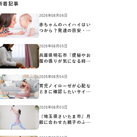
新着記事
2026年08月06日
赤ちゃんのハイハイはい
つから？発達の目安・練
習方…
2026年08月05日
兵庫県明石市「便秘やお
腹の張りが気になる時に
知っ…
2026年08月04日
育児ノイローゼが心配な
ときに確認したいサイン
と心…
2026年08月03日
『埼玉県さいたま市』月
齢に合わせた親子のふれ
あい…