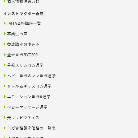
個人情報保護方針
インストラクター養成
JAHA資格講座一覧
卒業生の声
養成講座お申込み
全米ヨガRYT200
骨盤スリムヨガ通学
ベビーヨガ＆ママヨガ通学
リトル＆キッズヨガ通学
エモーションヨガ®通学
ベビーマッサージ通学
美ママピラティス
ヨガ資格講座価格の一覧表