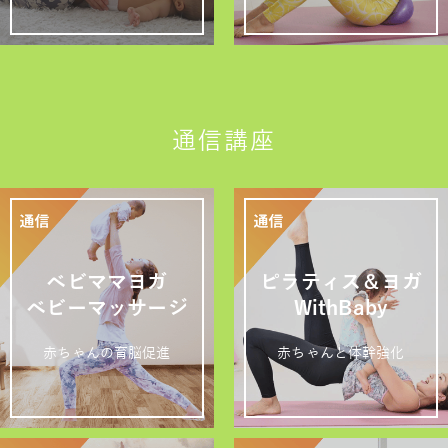
通信講座
ベビママヨガ
ピラティス＆ヨガ
ベビーマッサージ
WithBaby
赤ちゃんの育脳促進
赤ちゃんと体幹強化