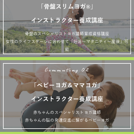
「骨盤スリムヨガ®」
インストラクター養成講座
骨盤のスペシャリストヨガ講師育成資格講座
女性のライフステージに合わせて「妊活～マタニティ～産後」可
能
Commuting 02
「ベビーヨガ＆ママヨガ」
インストラクター養成講座
赤ちゃんのスペシャリストヨガ講師
赤ちゃんの脳の発達促進に繋がるベビーヨガ