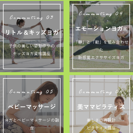
Commuting 04
Commuting 03
エモーションヨガ®
リトル＆キッズヨガ
「静」と「動」を組み合わせ
子供の美しい姿勢作りの
た
キッズヨガ資格講座
新感覚エクササイズヨガ
Commuting 05
Commuting 06
ベビーマッサージ
美ママピラティス
ヨガとベビーマッサージの融
美しさの再設計
合
ピラティス講座