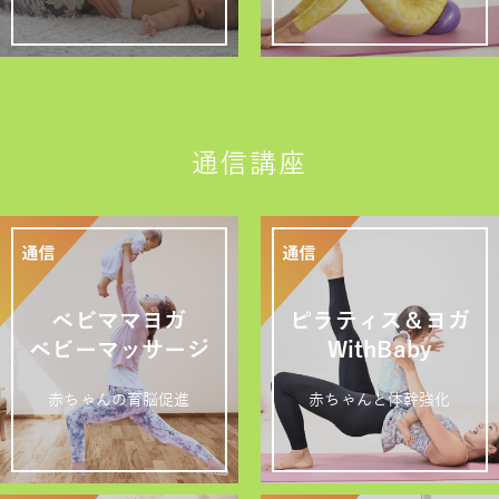
通信講座
ベビママヨガ
ピラティス＆ヨガ
ベビーマッサージ
WithBaby
赤ちゃんの育脳促進
赤ちゃんと体幹強化