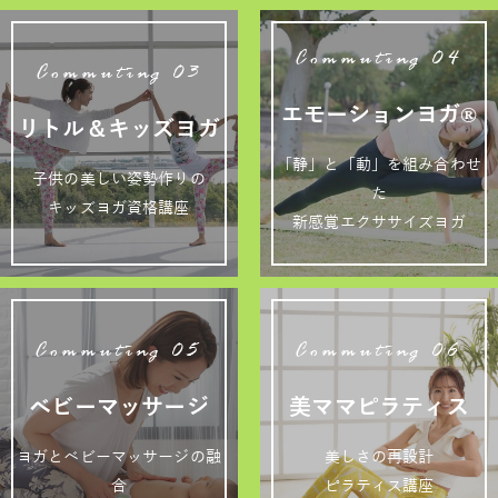
Commuting 04
Commuting 03
エモーションヨガ®
リトル＆キッズヨガ
「静」と「動」を組み合わせ
子供の美しい姿勢作りの
た
キッズヨガ資格講座
新感覚エクササイズヨガ
Commuting 05
Commuting 06
ベビーマッサージ
美ママピラティス
ヨガとベビーマッサージの融
美しさの再設計
合
ピラティス講座