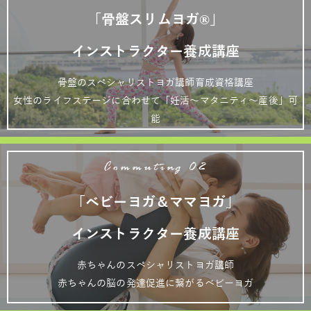
「骨盤スリムヨガ®」
インストラクター養成講座
骨盤のスペシャリストヨガ講師育成資格講座
女性のライフステージに合わせて「妊活～マタニティ～産後」可
能
Commuting 02
「ベビーヨガ＆ママヨガ」
インストラクター養成講座
赤ちゃんのスペシャリストヨガ講師
赤ちゃんの脳の発達促進に繋がるベビーヨガ