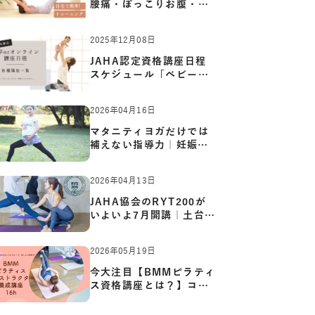
腰痛・ぽっこりお腹・姿
勢崩…
2025年12月08日
JAHA認定資格講座日程
スケジュール「ベビーヨ
ガ:キッ…
2026年04月16日
マタニティヨガだけでは
補えない指導力｜妊娠期
の体…
2026年04月13日
JAHA協会のRYT200が
いよいよ7月開講｜土台か
ら応用ま…
2026年05月19日
今大注目【BMMピラティ
ス資格講座とは？】コア
からカ…