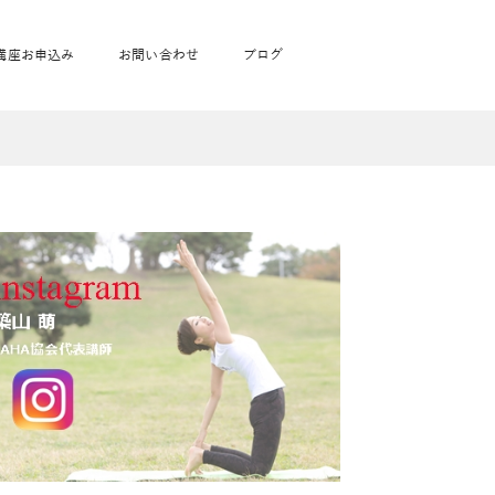
講座お申込み
お問い合わせ
ブログ
フローヨガ1DAY講座
toysrus無料体験会
JAHA資格講座一覧
学
ベビママピラティス1DAY講座
babypark無料体験会
ヨガ資格講座価格の一覧表
ガ通学
ヨガ資格講座価格の一覧表
アクサ生命無料体験会
卒業生の声
通学
JAHAnavi Lesson
オンライン講座
通学
学
サージ
学
キッズヨガ通信