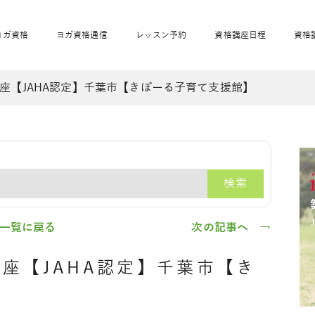
ヨガ資格
ヨガ資格通信
レッスン予約
資格講座日程
資格
座【JAHA認定】千葉市【きぼーる子育て支援館】
開業サポート
全米ヨガRYT200
妊活ヨガ
JAHAnavi
骨盤スリムヨガ®通
マタニティヨガ
トップメインに戻る
ベビーヨガ＆ママヨ
産後ヨガ
リトル＆キッズヨガ
ベビママヨガ
キッズヨガ
エモーションヨガ®
キッズヨガ
美ママピラティ
エモーションヨ
ベビーマッサー
ス
ガ®
ジ
ベビーマッサージ通
ベビーチャクラマッ
検索
美ママピラティス通
ジオ概要
詳細
通信
ベビー「ピラティス＆ヨガ」W通信
出張ヨガ・オフィスヨガ
養成講座お申込み
直営校ブログ
リトル＆
一覧に戻る
次の記事へ →
座【JAHA認定】千葉市【き