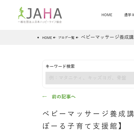
HOME
通学
ベビーマッサージ養成講
HOME
ブログ一覧
骨盤スリムヨガ
ベビママヨガ
キーワード検索
全米ヨガRYT200
®
キーワード
ヨガレッスンカレンダー
骨盤スリムヨガ®通信
JAHA資格講座一覧
JAHAについて
JAHAヨガスタ
オンラインヨガ
ベビママヨガW
卒業生の声
← 前の記事へ
ベビーマッサージ養成講
ぼーる子育て支援館】