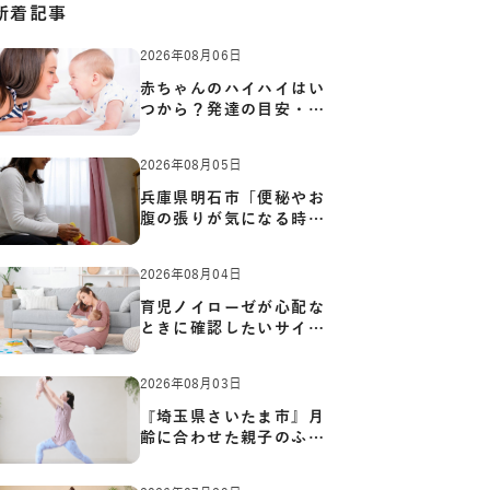
新着記事
2026年08月06日
赤ちゃんのハイハイはい
つから？発達の目安・練
習方…
2026年08月05日
兵庫県明石市「便秘やお
腹の張りが気になる時に
知っ…
2026年08月04日
育児ノイローゼが心配な
ときに確認したいサイン
と心…
2026年08月03日
『埼玉県さいたま市』月
齢に合わせた親子のふれ
あい…