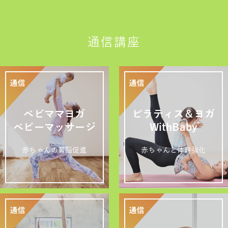
通信講座
ベビママヨガ
ピラティス＆ヨガ
ベビーマッサージ
WithBaby
赤ちゃんの育脳促進
赤ちゃんと体幹強化