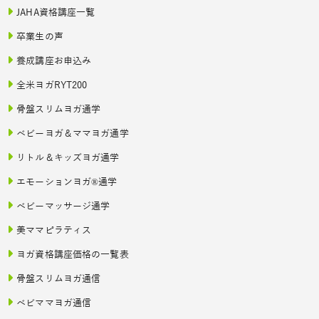
JAHA資格講座一覧
卒業生の声
養成講座お申込み
全米ヨガRYT200
骨盤スリムヨガ通学
ベビーヨガ＆ママヨガ通学
リトル＆キッズヨガ通学
エモーションヨガ®通学
ベビーマッサージ通学
美ママピラティス
ヨガ資格講座価格の一覧表
骨盤スリムヨガ通信
ベビママヨガ通信