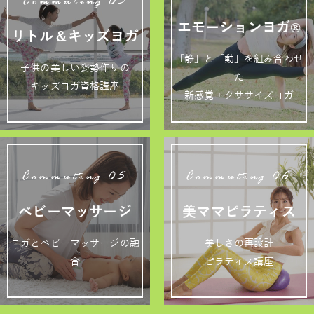
Commuting 03
エモーションヨガ®
リトル＆キッズヨガ
「静」と「動」を組み合わせ
子供の美しい姿勢作りの
た
キッズヨガ資格講座
新感覚エクササイズヨガ
Commuting 05
Commuting 06
ベビーマッサージ
美ママピラティス
ヨガとベビーマッサージの融
美しさの再設計
合
ピラティス講座