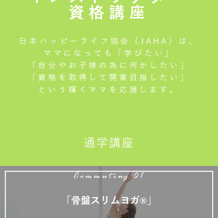
資格講座
日本ハッピーライフ協会（JAHA）は、
ママになっても「学びたい」
「自分やお子様の為に何かしたい」
「資格を取得して開業目指したい」
という輝くママを応援します。
通学講座
Commuting 01
「骨盤スリムヨガ®」