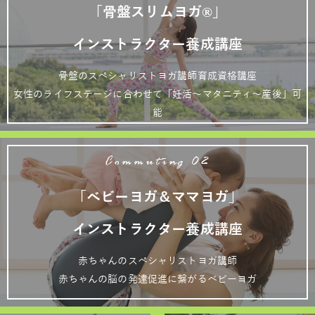
「骨盤スリムヨガ®」
インストラクター養成講座
骨盤のスペシャリストヨガ講師育成資格講座
女性のライフステージに合わせて「妊活～マタニティ～産後」可
能
Commuting 02
「ベビーヨガ＆ママヨガ」
インストラクター養成講座
赤ちゃんのスペシャリストヨガ講師
赤ちゃんの脳の発達促進に繋がるベビーヨガ