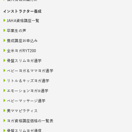
インストラクター養成
JAHA資格講座一覧
卒業生の声
養成講座お申込み
全米ヨガRYT200
骨盤スリムヨガ通学
ベビーヨガ＆ママヨガ通学
リトル＆キッズヨガ通学
エモーションヨガ®通学
ベビーマッサージ通学
美ママピラティス
ヨガ資格講座価格の一覧表
骨盤スリムヨガ通信