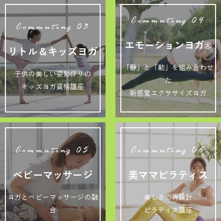
Commuting 04
Commuting 03
エモーションヨガ®
リトル＆キッズヨガ
「静」と「動」を組み合わせ
子供の美しい姿勢作りの
た
キッズヨガ資格講座
新感覚エクササイズヨガ
Commuting 05
Commuting 06
ベビーマッサージ
美ママピラティス
ヨガとベビーマッサージの融
美しさの再設計
合
ピラティス講座