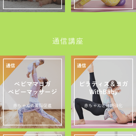
通信講座
ベビママヨガ
ピラティス＆ヨガ
ベビーマッサージ
WithBaby
赤ちゃんの育脳促進
赤ちゃんと体幹強化