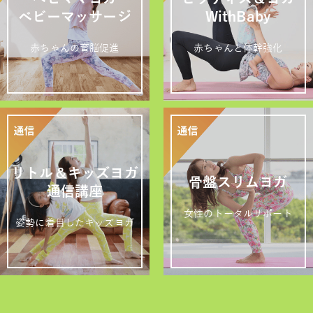
ベビーマッサージ
WithBaby
赤ちゃんの育脳促進
赤ちゃんと体幹強化
リトル＆キッズヨガ
骨盤スリムヨガ
通信講座
女性のトータルサポート
姿勢に着目したキッズヨガ