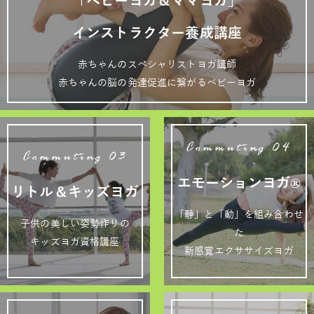
「ベビーヨガ＆ママヨガ」
インストラクター養成講座
赤ちゃんのスペシャリストヨガ講師
赤ちゃんの脳の発達促進に繋がるベビーヨガ
Commuting 04
Commuting 03
エモーションヨガ®
リトル＆キッズヨガ
「静」と「動」を組み合わせ
子供の美しい姿勢作りの
た
キッズヨガ資格講座
新感覚エクササイズヨガ