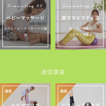
Commuting 05
Commuting 06
ベビーマッサージ
美ママピラティス
ヨガとベビーマッサージの融
美しさの再設計
合
ピラティス講座
通信講座
ベビママヨガ
ピラティス＆ヨガ