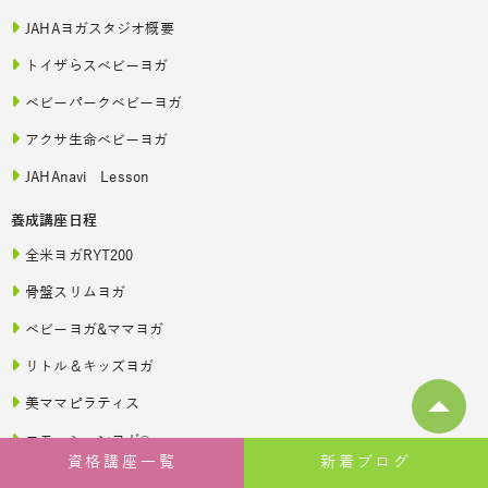
JAHAヨガスタジオ概要
トイザらスベビーヨガ
ベビーパークベビーヨガ
アクサ生命ベビーヨガ
JAHAnavi Lesson
養成講座日程
全米ヨガRYT200
骨盤スリムヨガ
ベビーヨガ&ママヨガ
リトル＆キッズヨガ
美ママピラティス
エモーションヨガ®
資格講座一覧
新着ブログ
ベビーチャクラ