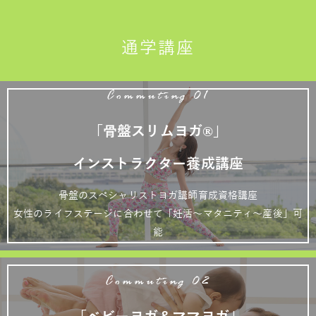
通学講座
Commuting 01
「骨盤スリムヨガ®」
インストラクター養成講座
骨盤のスペシャリストヨガ講師育成資格講座
女性のライフステージに合わせて「妊活～マタニティ～産後」可
能
Commuting 02