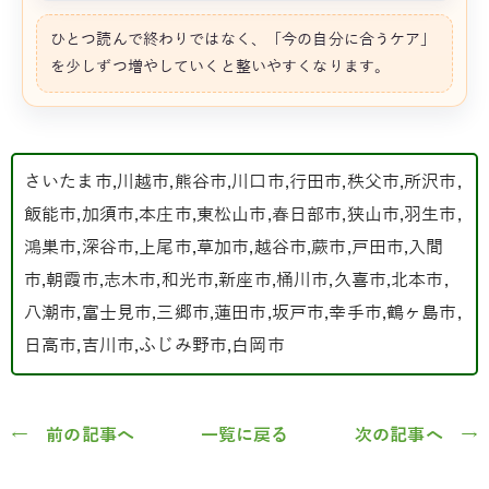
ひとつ読んで終わりではなく、「今の自分に合うケア」
を少しずつ増やしていくと整いやすくなります。
さいたま市,川越市,熊谷市,川口市,行田市,秩父市,所沢市,
飯能市,加須市,本庄市,東松山市,春日部市,狭山市,羽生市,
鴻巣市,深谷市,上尾市,草加市,越谷市,蕨市,戸田市,入間
市,朝霞市,志木市,和光市,新座市,桶川市,久喜市,北本市,
八潮市,富士見市,三郷市,蓮田市,坂戸市,幸手市,鶴ヶ島市,
日高市,吉川市,ふじみ野市,白岡市
← 前の記事へ
一覧に戻る
次の記事へ →