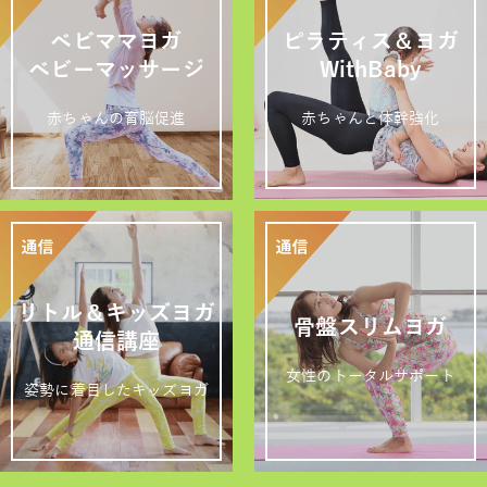
ベビママヨガ
ピラティス＆ヨガ
ベビーマッサージ
WithBaby
赤ちゃんの育脳促進
赤ちゃんと体幹強化
リトル＆キッズヨガ
骨盤スリムヨガ
通信講座
女性のトータルサポート
姿勢に着目したキッズヨガ