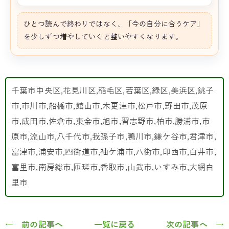
ひとつ読んで終わりではなく、「今の自分に合うケア」
を少しずつ増やしていくと整いやすくなります。
千葉市中央区,花見川区,稲毛区,若葉区,緑区,美浜区,銚子
市,市川市,船橋市,館山市,木更津市,松戸市,野田市,茂原
市,成田市,佐倉市,東金市,旭市,習志野市,柏市,勝浦市,市
原市,流山市,八千代市,我孫子市,鴨川市,鎌ケ谷市,君津市,
富津市,浦安市,四街道市,袖ケ浦市,八街市,印西市,白井市,
富里市,南房総市,匝瑳市,香取市,山武市,いすみ市,大網白
里市
← 前の記事へ
一覧に戻る
次の記事へ →