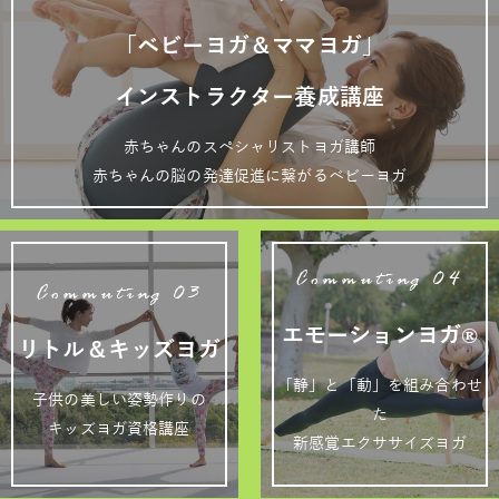
「ベビーヨガ＆ママヨガ」
インストラクター養成講座
赤ちゃんのスペシャリストヨガ講師
赤ちゃんの脳の発達促進に繋がるベビーヨガ
Commuting 04
Commuting 03
エモーションヨガ®
リトル＆キッズヨガ
「静」と「動」を組み合わせ
子供の美しい姿勢作りの
た
キッズヨガ資格講座
新感覚エクササイズヨガ