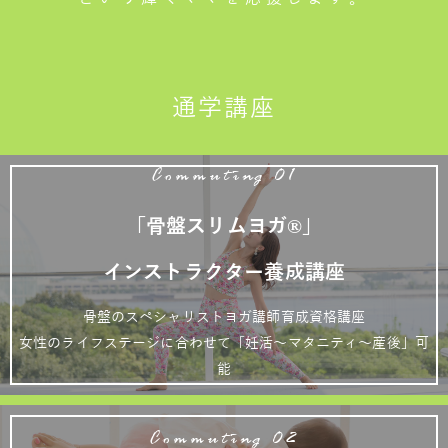
通学講座
Commuting 01
「骨盤スリムヨガ®」
インストラクター養成講座
骨盤のスペシャリストヨガ講師育成資格講座
女性のライフステージに合わせて「妊活～マタニティ～産後」可
能
Commuting 02