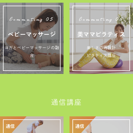
Commuting 05
Commuting 06
ベビーマッサージ
美ママピラティス
ヨガとベビーマッサージの融
美しさの再設計
合
ピラティス講座
通信講座