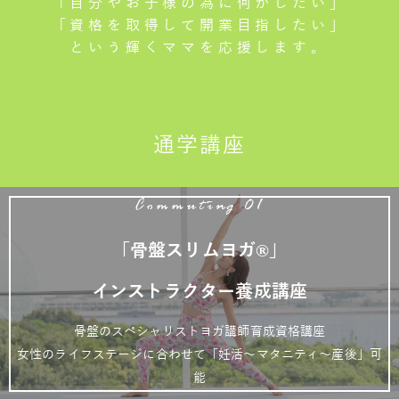
「自分やお子様の為に何かしたい」
「資格を取得して開業目指したい」
という輝くママを応援します。
通学講座
Commuting 01
「骨盤スリムヨガ®」
インストラクター養成講座
骨盤のスペシャリストヨガ講師育成資格講座
女性のライフステージに合わせて「妊活～マタニティ～産後」可
能