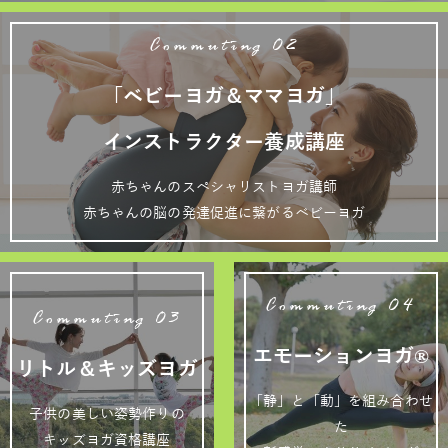
Commuting 02
「ベビーヨガ＆ママヨガ」
インストラクター養成講座
赤ちゃんのスペシャリストヨガ講師
赤ちゃんの脳の発達促進に繋がるベビーヨガ
Commuting 04
Commuting 03
エモーションヨガ®
リトル＆キッズヨガ
「静」と「動」を組み合わせ
子供の美しい姿勢作りの
た
キッズヨガ資格講座