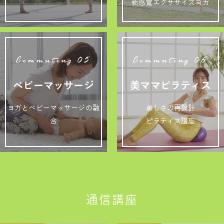
新感覚エクササイズヨガ
Commuting 05
Commuting 06
ベビーマッサージ
美ママピラティス
ヨガとベビーマッサージの融
美しさの再設計
合
ピラティス講座
通信講座