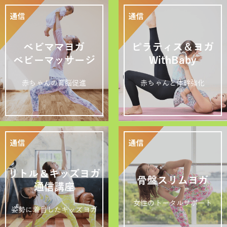
ベビママヨガ
ピラティス＆ヨガ
ベビーマッサージ
WithBaby
赤ちゃんの育脳促進
赤ちゃんと体幹強化
リトル＆キッズヨガ
骨盤スリムヨガ
通信講座
女性のトータルサポート
姿勢に着目したキッズヨガ