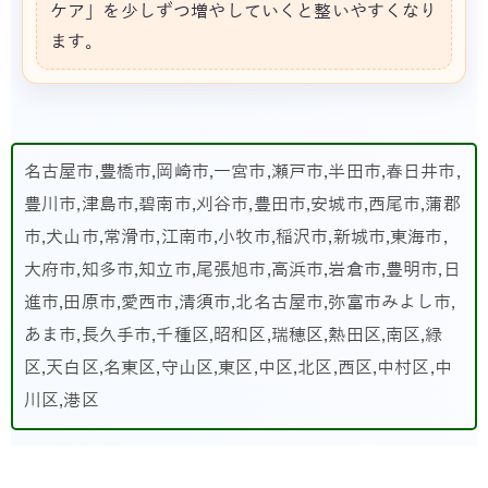
ケア」を少しずつ増やしていくと整いやすくなり
ます。
名古屋市,豊橋市,岡崎市,一宮市,瀬戸市,半田市,春日井市,
豊川市,津島市,碧南市,刈谷市,豊田市,安城市,西尾市,蒲郡
市,犬山市,常滑市,江南市,小牧市,稲沢市,新城市,東海市,
大府市,知多市,知立市,尾張旭市,高浜市,岩倉市,豊明市,日
進市,田原市,愛西市,清須市,北名古屋市,弥富市みよし市,
あま市,長久手市,千種区,昭和区,瑞穂区,熱田区,南区,緑
区,天白区,名東区,守山区,東区,中区,北区,西区,中村区,中
川区,港区