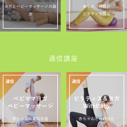
ヨガとベビーマッサージの融
美しさの再設計
合
ピラティス講座
通信講座
ベビママヨガ
ピラティス＆ヨガ
ベビーマッサージ
WithBaby
赤ちゃんの育脳促進
赤ちゃんと体幹強化