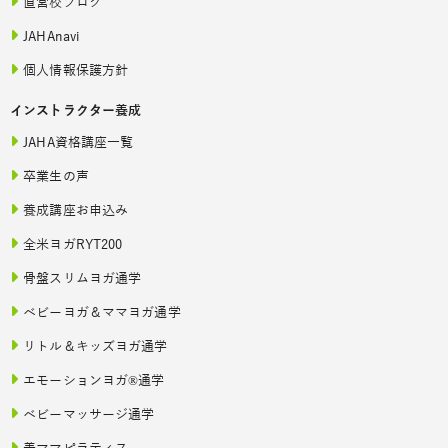
直営校ブログ
JAHAnavi
個人情報保護方針
インストラクター養成
JAHA資格講座一覧
卒業生の声
養成講座お申込み
全米ヨガRYT200
骨盤スリムヨガ通学
ベビーヨガ＆ママヨガ通学
リトル＆キッズヨガ通学
エモーションヨガ®通学
ベビーマッサージ通学