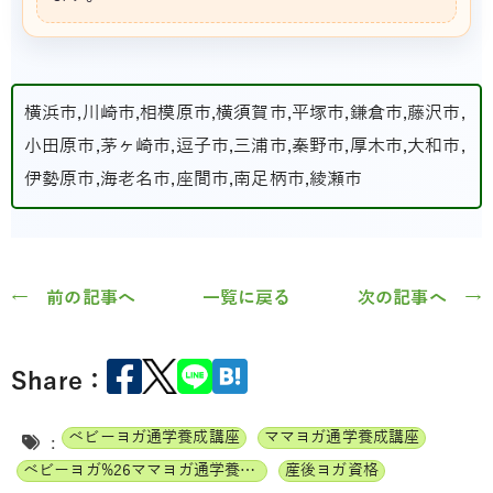
横浜市,川崎市,相模原市,横須賀市,平塚市,鎌倉市,藤沢市,
小田原市,茅ヶ崎市,逗子市,三浦市,秦野市,厚木市,大和市,
伊勢原市,海老名市,座間市,南足柄市,綾瀬市
← 前の記事へ
一覧に戻る
次の記事へ →
Share：
ベビーヨガ通学養成講座
ママヨガ通学養成講座
:
ベビーヨガ%26ママヨガ通学養成講座
産後ヨガ資格