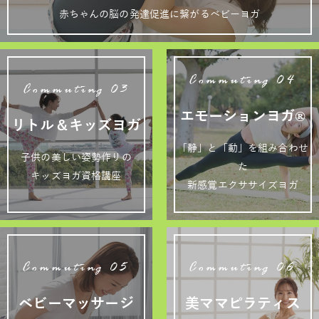
赤ちゃんの脳の発達促進に繋がるベビーヨガ
Commuting 04
Commuting 03
エモーションヨガ®
リトル＆キッズヨガ
「静」と「動」を組み合わせ
子供の美しい姿勢作りの
た
キッズヨガ資格講座
新感覚エクササイズヨガ
Commuting 05
Commuting 06
ベビーマッサージ
美ママピラティス