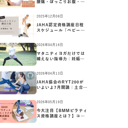
腰痛・ぽっこりお腹・姿
勢崩…
2025年12月08日
JAHA認定資格講座日程
スケジュール「ベビーヨ
ガ:キッ…
2026年04月16日
マタニティヨガだけでは
補えない指導力｜妊娠期
の体…
2026年04月13日
JAHA協会のRYT200が
いよいよ7月開講｜土台か
ら応用ま…
2026年05月19日
今大注目【BMMピラティ
ス資格講座とは？】コア
からカ…