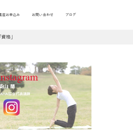
講座お申込み
お問い合わせ
ブログ
ガ資格」
フローヨガ1DAY講座
toysrus無料体験会
JAHA資格講座一覧
学
ベビママピラティス1DAY講座
babypark無料体験会
ヨガ資格講座価格の一覧表
ガ通学
ヨガ資格講座価格の一覧表
アクサ生命無料体験会
卒業生の声
通学
JAHAnavi Lesson
オンライン講座
通学
学
サージ
学
キッズヨガ通信