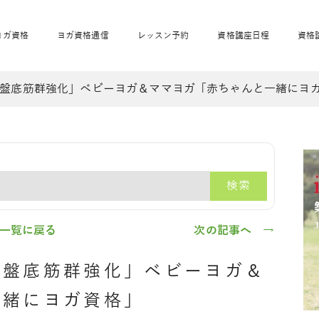
ヨガ資格
ヨガ資格通信
レッスン予約
資格講座日程
資格
盤底筋群強化」ベビーヨガ＆ママヨガ「赤ちゃんと一緒にヨ
開業サポート
全米ヨガRYT200
妊活ヨガ
JAHAnavi
骨盤スリムヨガ®通
マタニティヨガ
トップメインに戻る
ベビーヨガ＆ママヨ
産後ヨガ
リトル＆キッズヨガ
ベビママヨガ
キッズヨガ
エモーションヨガ®
キッズヨガ
美ママピラティ
エモーションヨ
ベビーマッサー
ス
ガ®
ジ
ベビーマッサージ通
ベビーチャクラマッ
検索
美ママピラティス通
ジオ概要
詳細
通信
ベビー「ピラティス＆ヨガ」W通信
出張ヨガ・オフィスヨガ
養成講座お申込み
直営校ブログ
リトル＆
一覧に戻る
次の記事へ →
骨盤底筋群強化」ベビーヨガ＆
一緒にヨガ資格」