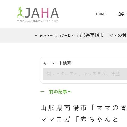
HOME
通学
山形県南陽市「ママの骨
HOME
ブログ一覧
骨盤スリムヨガ
ベビママヨガ
キーワード検索
全米ヨガRYT200
®
キーワード
ヨガレッスンカレンダー
骨盤スリムヨガ®通信
JAHA資格講座一覧
JAHAについて
JAHAヨガスタ
オンラインヨガ
ベビママヨガW
卒業生の声
← 前の記事へ
山形県南陽市「ママの
ママヨガ「赤ちゃんと