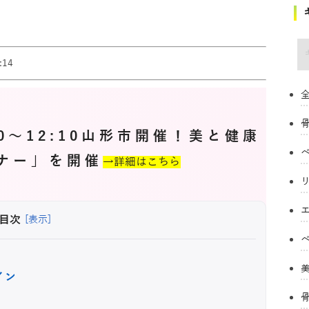
キ
14
全
:20～12:10山形市開催！美と健康
ナー」を開催
→詳細はこちら
目次
[表示]
イン