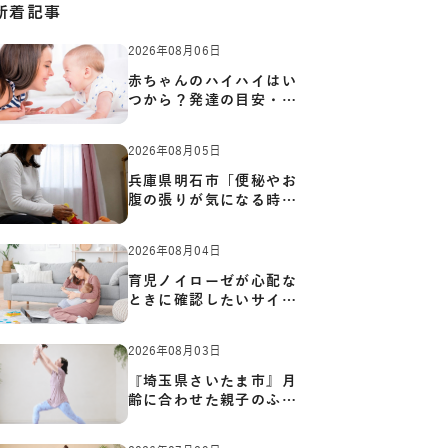
新着記事
2026年08月06日
赤ちゃんのハイハイはい
つから？発達の目安・練
習方…
2026年08月05日
兵庫県明石市「便秘やお
腹の張りが気になる時に
知っ…
2026年08月04日
育児ノイローゼが心配な
ときに確認したいサイン
と心…
2026年08月03日
『埼玉県さいたま市』月
齢に合わせた親子のふれ
あい…