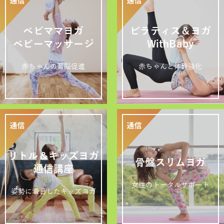
ベビママヨガ
ピラティス＆ヨガ
ベビーマッサージ
WithBaby
赤ちゃんの育脳促進
赤ちゃんと体幹強化
リトル＆キッズヨガ
骨盤スリムヨガ
通信講座
女性のトータルサポート
姿勢に着目したキッズヨガ