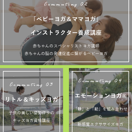
Commuting 02
「ベビーヨガ＆ママヨガ」
インストラクター養成講座
赤ちゃんのスペシャリストヨガ講師
赤ちゃんの脳の発達促進に繋がるベビーヨガ
Commuting 04
Commuting 03
エモーションヨガ®
リトル＆キッズヨガ
「静」と「動」を組み合わせ
子供の美しい姿勢作りの
た
キッズヨガ資格講座
新感覚エクササイズヨガ