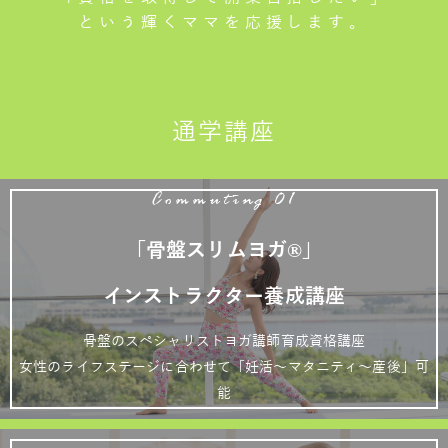
という輝くママを応援します。
通学講座
Commuting 01
「骨盤スリムヨガ®」
インストラクター養成講座
骨盤のスペシャリストヨガ講師育成資格講座
女性のライフステージに合わせて「妊活～マタニティ～産後」可
能