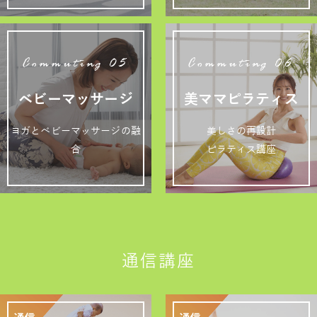
Commuting 05
Commuting 06
ベビーマッサージ
美ママピラティス
ヨガとベビーマッサージの融
美しさの再設計
合
ピラティス講座
通信講座