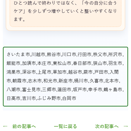
ひとつ読んで終わりではなく、「今の自分に合う
ケア」を少しずつ増やしていくと整いやすくなり
ます。
さいたま市,川越市,熊谷市,川口市,行田市,秩父市,所沢市,
飯能市,加須市,本庄市,東松山市,春日部市,狭山市,羽生市,
鴻巣市,深谷市,上尾市,草加市,越谷市,蕨市,戸田市,入間
市,朝霞市,志木市,和光市,新座市,桶川市,久喜市,北本市,
八潮市,富士見市,三郷市,蓮田市,坂戸市,幸手市,鶴ヶ島市,
日高市,吉川市,ふじみ野市,白岡市
← 前の記事へ
一覧に戻る
次の記事へ →