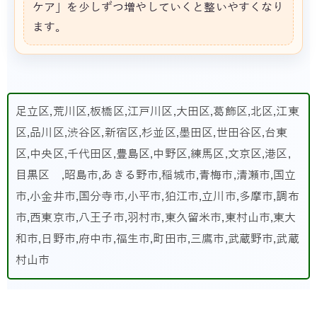
ケア」を少しずつ増やしていくと整いやすくなり
ます。
足立区,荒川区,板橋区,江戸川区,大田区,葛飾区,北区,江東
区,品川区,渋谷区,新宿区,杉並区,墨田区,世田谷区,台東
区,中央区,千代田区,豊島区,中野区,練馬区,文京区,港区,
目黒区 ,昭島市,あきる野市,稲城市,青梅市,清瀬市,国立
市,小金井市,国分寺市,小平市,狛江市,立川市,多摩市,調布
市,西東京市,八王子市,羽村市,東久留米市,東村山市,東大
和市,日野市,府中市,福生市,町田市,三鷹市,武蔵野市,武蔵
村山市