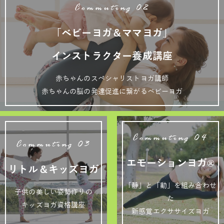
Commuting 02
「ベビーヨガ＆ママヨガ」
インストラクター養成講座
赤ちゃんのスペシャリストヨガ講師
赤ちゃんの脳の発達促進に繋がるベビーヨガ
Commuting 04
Commuting 03
エモーションヨガ®
リトル＆キッズヨガ
「静」と「動」を組み合わせ
子供の美しい姿勢作りの
た
キッズヨガ資格講座
新感覚エクササイズヨガ