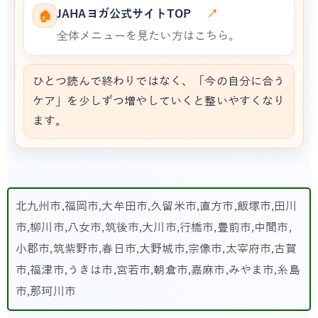
JAHAヨガ公式サイトTOP
↗
🏠
全体メニューを見たい方はこちら。
ひとつ読んで終わりではなく、「今の自分に合う
ケア」を少しずつ増やしていくと整いやすくなり
ます。
北九州市,福岡市,大牟田市,久留米市,直方市,飯塚市,田川
市,柳川市,八女市,筑後市,大川市,行橋市,豊前市,中間市,
小郡市,筑紫野市,春日市,大野城市,宗像市,太宰府市,古賀
市,福津市,うきは市,宮若市,朝倉市,嘉麻市,みやま市,糸島
市,那珂川市