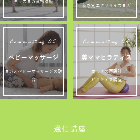
キッズヨガ資格講座
新感覚エクササイズヨガ
Commuting 05
Commuting 06
ベビーマッサージ
美ママピラティス
ヨガとベビーマッサージの融
美しさの再設計
合
ピラティス講座
通信講座