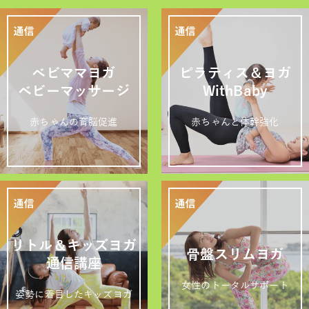
ベビママヨガ
ピラティス＆ヨガ
ベビーマッサージ
WithBaby
赤ちゃんの育脳促進
赤ちゃんと体幹強化
リトル＆キッズヨガ
骨盤スリムヨガ
通信講座
女性のトータルサポート
姿勢に着目したキッズヨガ