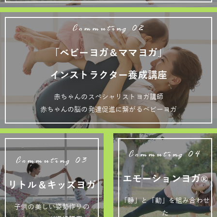
Commuting 02
「ベビーヨガ＆ママヨガ」
インストラクター養成講座
赤ちゃんのスペシャリストヨガ講師
赤ちゃんの脳の発達促進に繋がるベビーヨガ
Commuting 04
Commuting 03
エモーションヨガ®
リトル＆キッズヨガ
「静」と「動」を組み合わせ
子供の美しい姿勢作りの
た