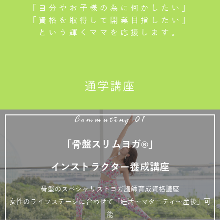
「自分やお子様の為に何かしたい」
「資格を取得して開業目指したい」
という輝くママを応援します。
通学講座
Commuting 01
「骨盤スリムヨガ®」
インストラクター養成講座
骨盤のスペシャリストヨガ講師育成資格講座
女性のライフステージに合わせて「妊活～マタニティ～産後」可
能