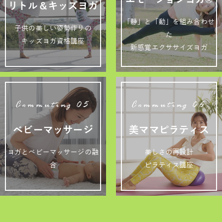
リトル＆キッズヨガ
「静」と「動」を組み合わせ
子供の美しい姿勢作りの
た
キッズヨガ資格講座
新感覚エクササイズヨガ
Commuting 05
Commuting 06
ベビーマッサージ
美ママピラティス
ヨガとベビーマッサージの融
美しさの再設計
合
ピラティス講座