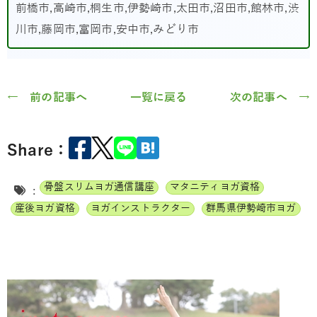
前橋市,高崎市,桐生市,伊勢崎市,太田市,沼田市,館林市,渋
川市,藤岡市,富岡市,安中市,みどり市
← 前の記事へ
一覧に戻る
次の記事へ →
Share：
骨盤スリムヨガ通信講座
マタニティヨガ資格
:
産後ヨガ資格
ヨガインストラクター
群馬県伊勢崎市ヨガ