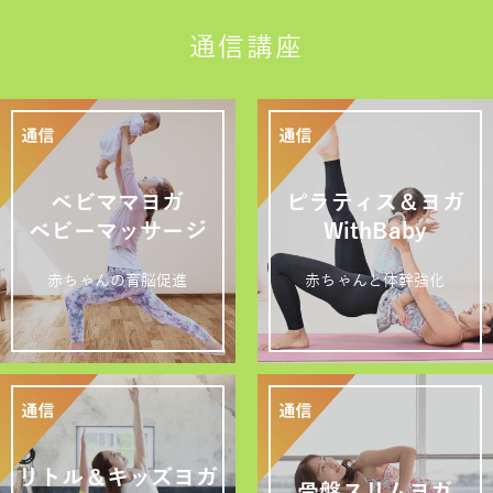
通信講座
ベビママヨガ
ピラティス＆ヨガ
ベビーマッサージ
WithBaby
赤ちゃんの育脳促進
赤ちゃんと体幹強化
リトル＆キッズヨガ
骨盤スリムヨガ