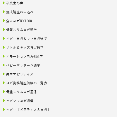
卒業生の声
養成講座お申込み
全米ヨガRYT200
骨盤スリムヨガ通学
ベビーヨガ＆ママヨガ通学
リトル＆キッズヨガ通学
エモーションヨガ®通学
ベビーマッサージ通学
美ママピラティス
ヨガ資格講座価格の一覧表
骨盤スリムヨガ通信
ベビママヨガ通信
ベビー「ピラティス＆ヨガ」