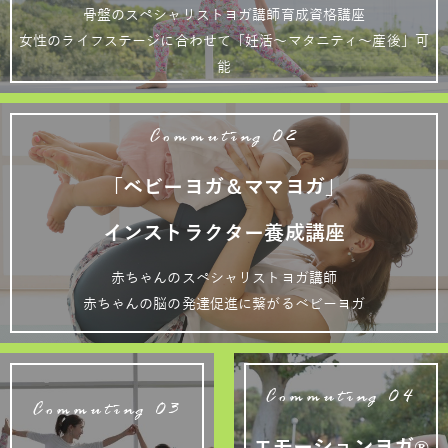
骨盤のスペシャリストヨガ講師育成資格講座
女性のライフステージに合わせて「妊活～マタニティ～産後」可
能
Commuting 02
「ベビーヨガ＆ママヨガ」
インストラクター養成講座
赤ちゃんのスペシャリストヨガ講師
赤ちゃんの脳の発達促進に繋がるベビーヨガ
Commuting 04
Commuting 03
エモーションヨガ®