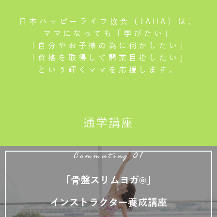
日本ハッピーライフ協会（JAHA）は、
ママになっても「学びたい」
「自分やお子様の為に何かしたい」
「資格を取得して開業目指したい」
という輝くママを応援します。
通学講座
Commuting 01
「骨盤スリムヨガ®」
インストラクター養成講座