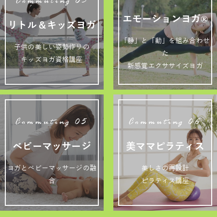
Commuting 03
エモーションヨガ®
リトル＆キッズヨガ
「静」と「動」を組み合わせ
子供の美しい姿勢作りの
た
キッズヨガ資格講座
新感覚エクササイズヨガ
Commuting 05
Commuting 06
ベビーマッサージ
美ママピラティス
ヨガとベビーマッサージの融
美しさの再設計
合
ピラティス講座