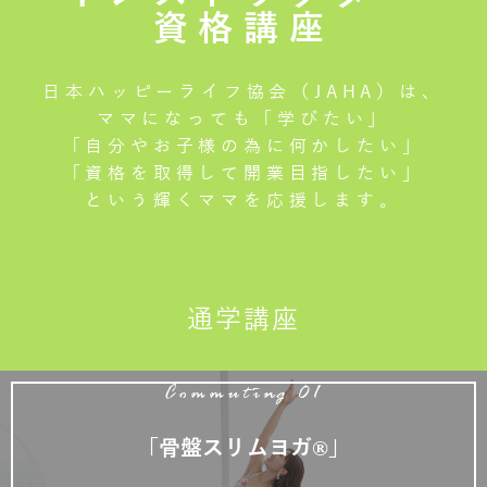
資格講座
日本ハッピーライフ協会（JAHA）は、
ママになっても「学びたい」
「自分やお子様の為に何かしたい」
「資格を取得して開業目指したい」
という輝くママを応援します。
通学講座
Commuting 01
「骨盤スリムヨガ®」