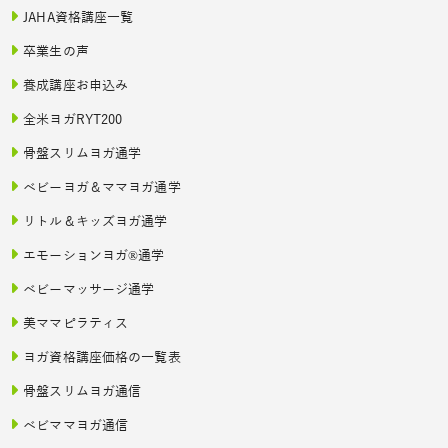
JAHA資格講座一覧
卒業生の声
養成講座お申込み
全米ヨガRYT200
骨盤スリムヨガ通学
ベビーヨガ＆ママヨガ通学
リトル＆キッズヨガ通学
エモーションヨガ®通学
ベビーマッサージ通学
美ママピラティス
ヨガ資格講座価格の一覧表
骨盤スリムヨガ通信
ベビママヨガ通信