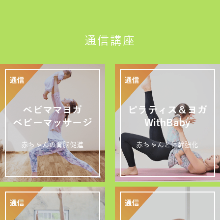
通信講座
ベビママヨガ
ピラティス＆ヨガ
ベビーマッサージ
WithBaby
赤ちゃんの育脳促進
赤ちゃんと体幹強化