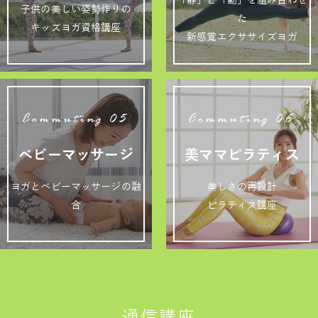
「静」と「動」を組み合わせ
子供の美しい姿勢作りの
た
キッズヨガ資格講座
新感覚エクササイズヨガ
Commuting 05
Commuting 06
ベビーマッサージ
美ママピラティス
ヨガとベビーマッサージの融
美しさの再設計
合
ピラティス講座
通信講座