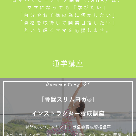
日本ハッピーライフ協会（JAHA）は、
ママになっても「学びたい」
「自分やお子様の為に何かしたい」
「資格を取得して開業目指したい」
という輝くママを応援します。
通学講座
Commuting 01
「骨盤スリムヨガ®」
インストラクター養成講座
骨盤のスペシャリストヨガ講師育成資格講座
女性のライフステージに合わせて「妊活～マタニティ～産後」可