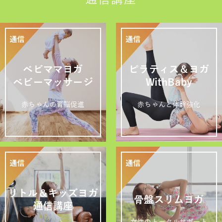
ベビママヨガ
ピラティス＆ヨガ
ベビーマッサージ
WithBaby
赤ちゃんの育脳促進
赤ちゃんと体幹強化
リトル＆キッズヨガ
骨盤スリムヨガ
通信講座