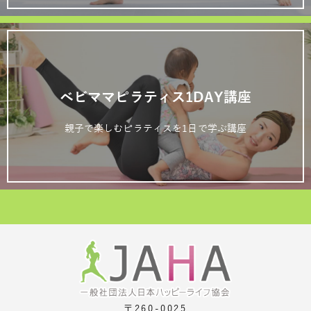
ベビママピラティス1DAY講座
親子で楽しむピラティスを1日で学ぶ講座
〒260-0025