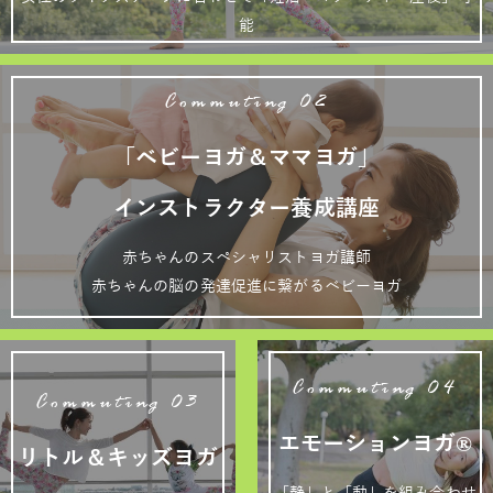
能
Commuting 02
「ベビーヨガ＆ママヨガ」
インストラクター養成講座
赤ちゃんのスペシャリストヨガ講師
赤ちゃんの脳の発達促進に繋がるベビーヨガ
Commuting 04
Commuting 03
エモーションヨガ®
リトル＆キッズヨガ