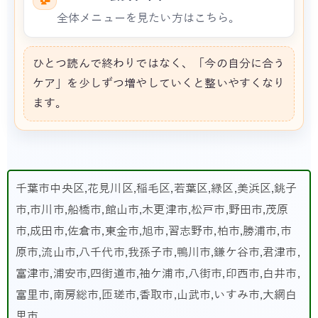
全体メニューを見たい方はこちら。
ひとつ読んで終わりではなく、「今の自分に合う
ケア」を少しずつ増やしていくと整いやすくなり
ます。
千葉市中央区,花見川区,稲毛区,若葉区,緑区,美浜区,銚子
市,市川市,船橋市,館山市,木更津市,松戸市,野田市,茂原
市,成田市,佐倉市,東金市,旭市,習志野市,柏市,勝浦市,市
原市,流山市,八千代市,我孫子市,鴨川市,鎌ケ谷市,君津市,
富津市,浦安市,四街道市,袖ケ浦市,八街市,印西市,白井市,
富里市,南房総市,匝瑳市,香取市,山武市,いすみ市,大網白
里市