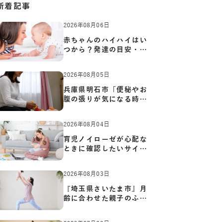
新着記事
2026年08月06日
赤ちゃんのハイハイはい
つから？発達の目安・練
習方…
2026年08月05日
兵庫県明石市「便秘やお
腹の張りが気になる時に
知っ…
2026年08月04日
育児ノイローゼが心配な
ときに確認したいサイン
と心…
2026年08月03日
『埼玉県さいたま市』月
齢に合わせた親子のふれ
あい…