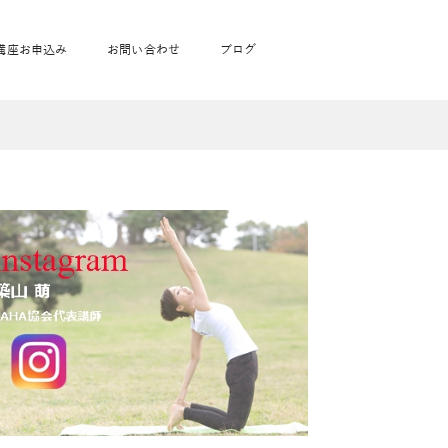
講座お申込み
お問い合わせ
ブログ
フローヨガ1DAY講座
toysrus無料体験会
JAHA資格講座一覧
学
ベビママピラティス1DAY講座
babypark無料体験会
ヨガ資格講座価格の一覧表
ガ通学
ヨガ資格講座価格の一覧表
アクサ生命無料体験会
卒業生の声
通学
JAHAnavi Lesson
オンライン講座
通学
学
サージ
学
キッズヨガ通信