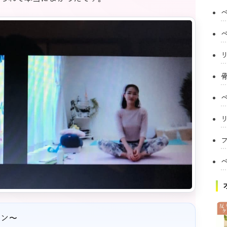
フ
スン〜