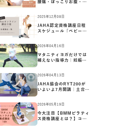
腰痛・ぽっこりお腹・姿
勢崩…
2025年12月08日
JAHA認定資格講座日程
スケジュール「ベビーヨ
ガ:キッ…
2026年04月16日
マタニティヨガだけでは
補えない指導力｜妊娠期
の体…
2026年04月13日
JAHA協会のRYT200が
いよいよ7月開講｜土台か
ら応用ま…
2026年05月19日
今大注目【BMMピラティ
ス資格講座とは？】コア
からカ…