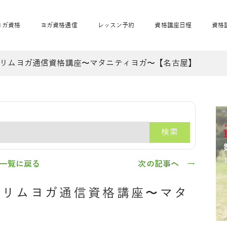
ヨガ資格
ヨガ資格通信
レッスン予約
資格講座日程
資格
リムヨガ通信資格講座〜マタニティヨガ〜【名古屋】
開業サポート
全米ヨガRYT200
妊活ヨガ
JAHAnavi
骨盤スリムヨガ®通
マタニティヨガ
トップメインに戻る
ベビーヨガ＆ママヨ
産後ヨガ
リトル＆キッズヨガ
ベビママヨガ
キッズヨガ
エモーションヨガ®
キッズヨガ
美ママピラティ
エモーションヨ
ベビーマッサー
ス
ガ®
ジ
ベビーマッサージ通
ベビーチャクラマッ
検索
美ママピラティス通
ジオ概要
詳細
通信
ベビー「ピラティス＆ヨガ」W通信
出張ヨガ・オフィスヨガ
養成講座お申込み
直営校ブログ
リトル＆
一覧に戻る
次の記事へ →
スリムヨガ通信資格講座〜マタ
】