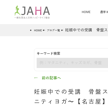
HOME
通学
妊娠中での受講 骨盤ス
HOME
ブログ一覧
骨盤スリムヨガ
ベビママヨガ
キーワード検索
全米ヨガRYT200
®
キーワード
ヨガレッスンカレンダー
骨盤スリムヨガ®通信
JAHA資格講座一覧
JAHAについて
JAHAヨガスタ
オンラインヨガ
ベビママヨガW
卒業生の声
← 前の記事へ
妊娠中での受講 骨盤
ニティヨガ〜【名古屋