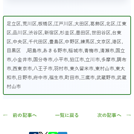
足立区,荒川区,板橋区,江戸川区,大田区,葛飾区,北区,江東
区,品川区,渋谷区,新宿区,杉並区,墨田区,世田谷区,台東
区,中央区,千代田区,豊島区,中野区,練馬区,文京区,港区,
目黒区 ,昭島市,あきる野市,稲城市,青梅市,清瀬市,国立
市,小金井市,国分寺市,小平市,狛江市,立川市,多摩市,調布
市,西東京市,八王子市,羽村市,東久留米市,東村山市,東大
和市,日野市,府中市,福生市,町田市,三鷹市,武蔵野市,武蔵
村山市
← 前の記事へ
一覧に戻る
次の記事へ →