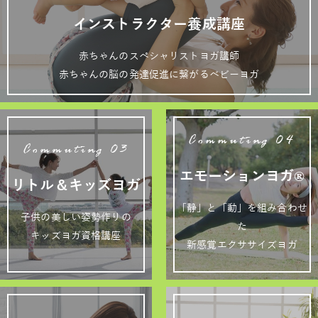
インストラクター養成講座
赤ちゃんのスペシャリストヨガ講師
赤ちゃんの脳の発達促進に繋がるベビーヨガ
Commuting 04
Commuting 03
エモーションヨガ®
リトル＆キッズヨガ
「静」と「動」を組み合わせ
子供の美しい姿勢作りの
た
キッズヨガ資格講座
新感覚エクササイズヨガ