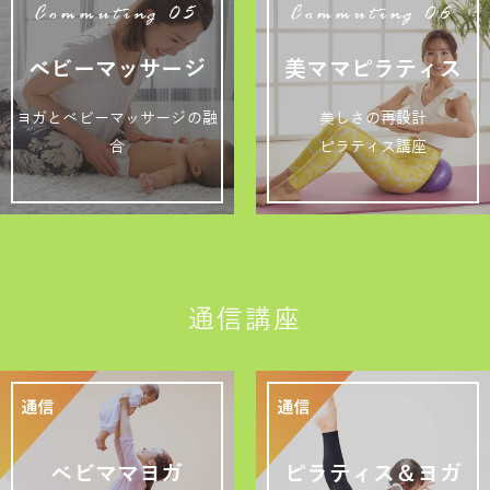
Commuting 05
Commuting 06
ベビーマッサージ
美ママピラティス
ヨガとベビーマッサージの融
美しさの再設計
合
ピラティス講座
通信講座
ベビママヨガ
ピラティス＆ヨガ