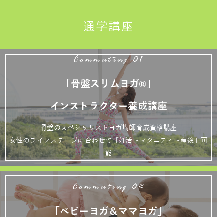
通学講座
Commuting 01
「骨盤スリムヨガ®」
インストラクター養成講座
骨盤のスペシャリストヨガ講師育成資格講座
女性のライフステージに合わせて「妊活～マタニティ～産後」可
能
Commuting 02
「ベビーヨガ＆ママヨガ」