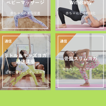
ベビーマッサージ
WithBaby
赤ちゃんの育脳促進
赤ちゃんと体幹強化
リトル＆キッズヨガ
骨盤スリムヨガ
通信講座
女性のトータルサポート
姿勢に着目したキッズヨガ