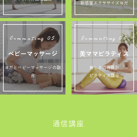
新感覚エクササイズヨガ
Commuting 05
Commuting 06
ベビーマッサージ
美ママピラティス
ヨガとベビーマッサージの融
美しさの再設計
合
ピラティス講座
通信講座