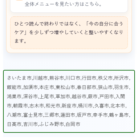
全体メニューを見たい方はこちら。
ひとつ読んで終わりではなく、「今の自分に合う
ケア」を少しずつ増やしていくと整いやすくなり
ます。
さいたま市,川越市,熊谷市,川口市,行田市,秩父市,所沢市,
飯能市,加須市,本庄市,東松山市,春日部市,狭山市,羽生市,
鴻巣市,深谷市,上尾市,草加市,越谷市,蕨市,戸田市,入間
市,朝霞市,志木市,和光市,新座市,桶川市,久喜市,北本市,
八潮市,富士見市,三郷市,蓮田市,坂戸市,幸手市,鶴ヶ島市,
日高市,吉川市,ふじみ野市,白岡市