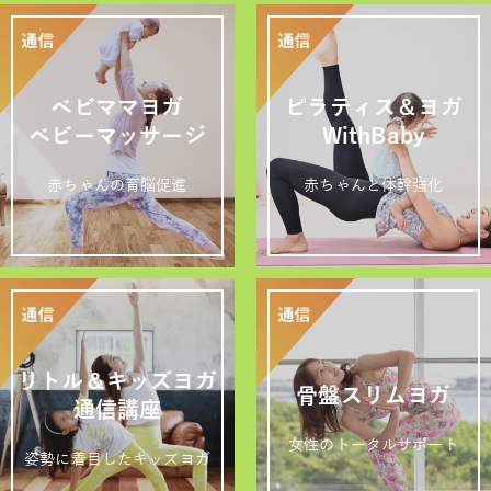
ベビママヨガ
ピラティス＆ヨガ
ベビーマッサージ
WithBaby
赤ちゃんの育脳促進
赤ちゃんと体幹強化
リトル＆キッズヨガ
骨盤スリムヨガ
通信講座
女性のトータルサポート
姿勢に着目したキッズヨガ