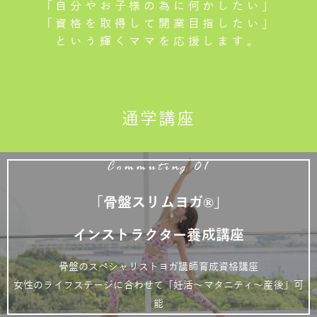
「自分やお子様の為に何かしたい」
「資格を取得して開業目指したい」
という輝くママを応援します。
通学講座
Commuting 01
「骨盤スリムヨガ®」
インストラクター養成講座
骨盤のスペシャリストヨガ講師育成資格講座
女性のライフステージに合わせて「妊活～マタニティ～産後」可
能