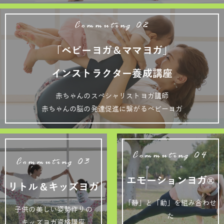
Commuting 02
「ベビーヨガ＆ママヨガ」
インストラクター養成講座
赤ちゃんのスペシャリストヨガ講師
赤ちゃんの脳の発達促進に繋がるベビーヨガ
Commuting 04
Commuting 03
エモーションヨガ®
リトル＆キッズヨガ
「静」と「動」を組み合わせ
子供の美しい姿勢作りの
た
キッズヨガ資格講座