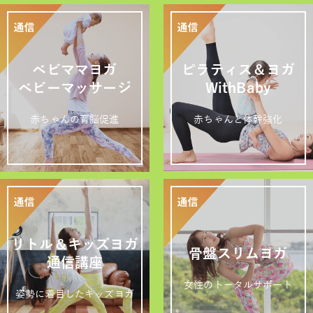
ベビママヨガ
ピラティス＆ヨガ
ベビーマッサージ
WithBaby
赤ちゃんの育脳促進
赤ちゃんと体幹強化
リトル＆キッズヨガ
骨盤スリムヨガ
通信講座
女性のトータルサポート
姿勢に着目したキッズヨガ