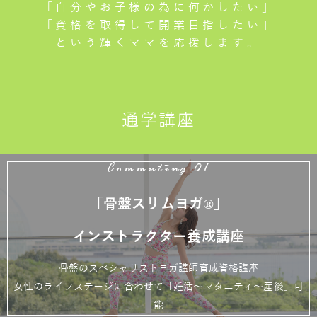
「自分やお子様の為に何かしたい」
「資格を取得して開業目指したい」
という輝くママを応援します。
通学講座
Commuting 01
「骨盤スリムヨガ®」
インストラクター養成講座
骨盤のスペシャリストヨガ講師育成資格講座
女性のライフステージに合わせて「妊活～マタニティ～産後」可
能