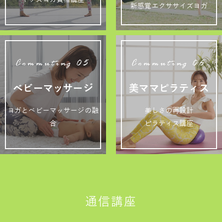
新感覚エクササイズヨガ
Commuting 05
Commuting 06
ベビーマッサージ
美ママピラティス
ヨガとベビーマッサージの融
美しさの再設計
合
ピラティス講座
通信講座