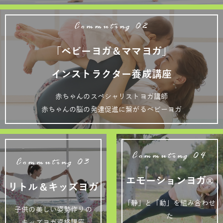
Commuting 02
「ベビーヨガ＆ママヨガ」
インストラクター養成講座
赤ちゃんのスペシャリストヨガ講師
赤ちゃんの脳の発達促進に繋がるベビーヨガ
Commuting 04
Commuting 03
エモーションヨガ®
リトル＆キッズヨガ
「静」と「動」を組み合わせ
子供の美しい姿勢作りの
た
キッズヨガ資格講座