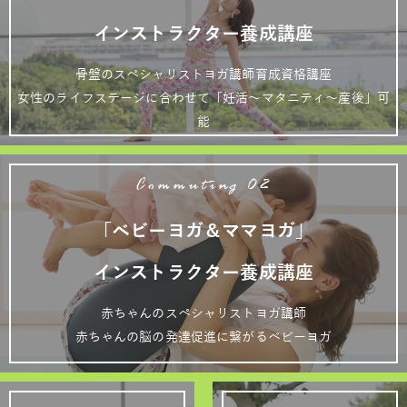
インストラクター養成講座
骨盤のスペシャリストヨガ講師育成資格講座
女性のライフステージに合わせて「妊活～マタニティ～産後」可
能
Commuting 02
「ベビーヨガ＆ママヨガ」
インストラクター養成講座
赤ちゃんのスペシャリストヨガ講師
赤ちゃんの脳の発達促進に繋がるベビーヨガ