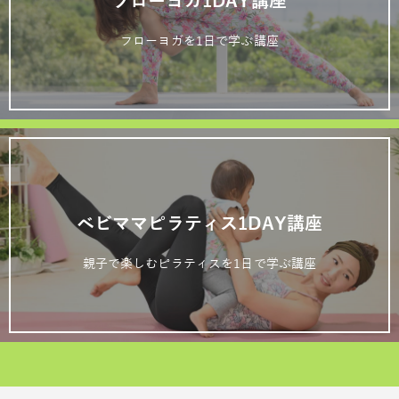
フローヨガ1DAY講座
フローヨガを1日で学ぶ講座
ベビママピラティス1DAY講座
親子で楽しむピラティスを1日で学ぶ講座