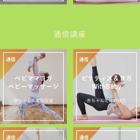
通信講座
ベビママヨガ
ピラティス＆ヨガ
ベビーマッサージ
WithBaby
赤ちゃんの育脳促進
赤ちゃんと体幹強化