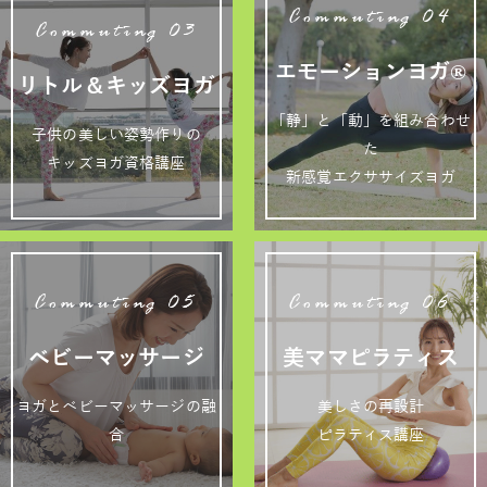
Commuting 04
Commuting 03
エモーションヨガ®
リトル＆キッズヨガ
「静」と「動」を組み合わせ
子供の美しい姿勢作りの
た
キッズヨガ資格講座
新感覚エクササイズヨガ
Commuting 05
Commuting 06
ベビーマッサージ
美ママピラティス
ヨガとベビーマッサージの融
美しさの再設計
合
ピラティス講座