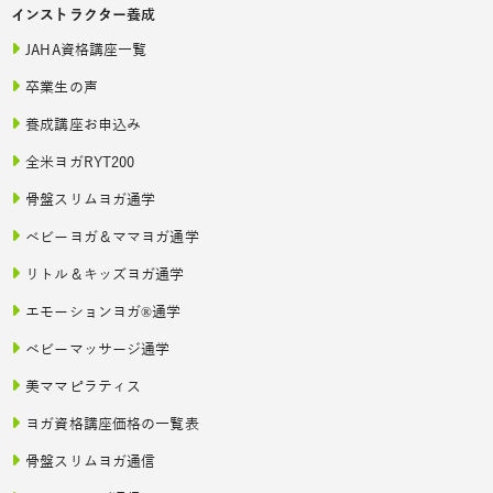
インストラクター養成
JAHA資格講座一覧
卒業生の声
養成講座お申込み
全米ヨガRYT200
骨盤スリムヨガ通学
ベビーヨガ＆ママヨガ通学
リトル＆キッズヨガ通学
エモーションヨガ®通学
ベビーマッサージ通学
美ママピラティス
ヨガ資格講座価格の一覧表
骨盤スリムヨガ通信