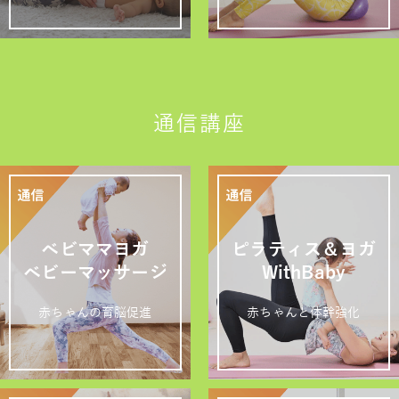
通信講座
ベビママヨガ
ピラティス＆ヨガ
ベビーマッサージ
WithBaby
赤ちゃんの育脳促進
赤ちゃんと体幹強化