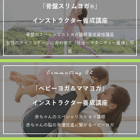
「骨盤スリムヨガ®」
インストラクター養成講座
骨盤のスペシャリストヨガ講師育成資格講座
女性のライフステージに合わせて「妊活～マタニティ～産後」可
能
Commuting 02
「ベビーヨガ＆ママヨガ」
インストラクター養成講座
赤ちゃんのスペシャリストヨガ講師
赤ちゃんの脳の発達促進に繋がるベビーヨガ