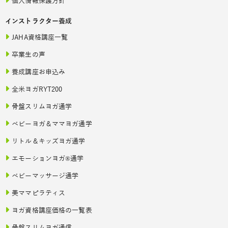
個人情報保護方針
インストラクター養成
JAHA資格講座一覧
卒業生の声
養成講座お申込み
全米ヨガRYT200
骨盤スリムヨガ通学
ベビーヨガ＆ママヨガ通学
リトル＆キッズヨガ通学
エモーションヨガ®通学
ベビーマッサージ通学
美ママピラティス
ヨガ資格講座価格の一覧表