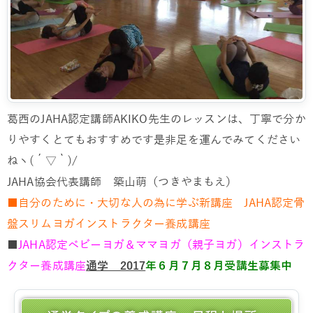
葛西のJAHA認定講師AKIKO先生のレッスンは、丁寧で分か
りやすくとてもおすすめです是非足を運んでみてください
ねヽ(´▽｀)/
JAHA協会代表講師 築山萌（つきやまもえ）
■自分のために・大切な人の為に学ぶ新講座 JAHA認定骨
盤スリムヨガインストラクター養成講座
■
JAHA認定ベビーヨガ＆ママヨガ（親子ヨガ）インストラ
クター養成講座
通学 2017
年６月７月８月受講生募集中