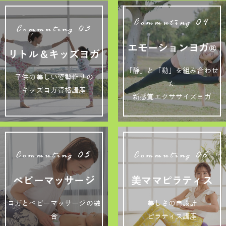
Commuting 04
Commuting 03
エモーションヨガ®
リトル＆キッズヨガ
「静」と「動」を組み合わせ
子供の美しい姿勢作りの
た
キッズヨガ資格講座
新感覚エクササイズヨガ
Commuting 05
Commuting 06
ベビーマッサージ
美ママピラティス
ヨガとベビーマッサージの融
美しさの再設計
合
ピラティス講座