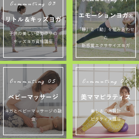
Commuting 04
Commuting 03
エモーションヨガ®
リトル＆キッズヨガ
「静」と「動」を組み合わせ
子供の美しい姿勢作りの
た
キッズヨガ資格講座
新感覚エクササイズヨガ
Commuting 05
Commuting 06
ベビーマッサージ
美ママピラティス
ヨガとベビーマッサージの融
美しさの再設計
合
ピラティス講座