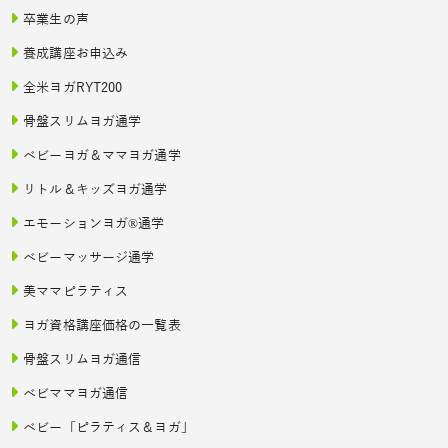
卒業生の声
養成講座お申込み
全米ヨガRYT200
骨盤スリムヨガ通学
ベビーヨガ＆ママヨガ通学
リトル＆キッズヨガ通学
エモーションヨガ®通学
ベビーマッサージ通学
美ママピラティス
ヨガ資格講座価格の一覧表
骨盤スリムヨガ通信
ベビママヨガ通信
ベビー「ピラティス＆ヨガ」