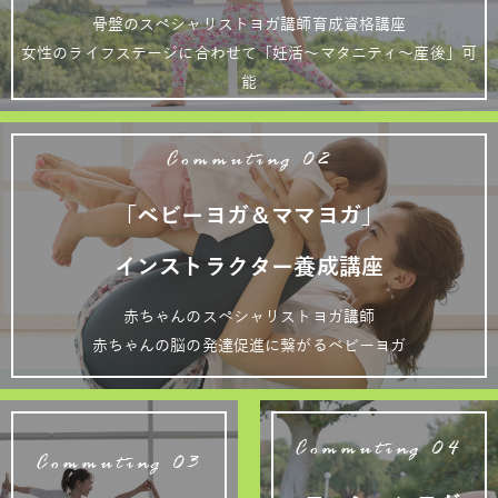
骨盤のスペシャリストヨガ講師育成資格講座
女性のライフステージに合わせて「妊活～マタニティ～産後」可
能
Commuting 02
「ベビーヨガ＆ママヨガ」
インストラクター養成講座
赤ちゃんのスペシャリストヨガ講師
赤ちゃんの脳の発達促進に繋がるベビーヨガ
Commuting 04
Commuting 03