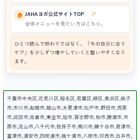
JAHAヨガ公式サイトTOP
↗
🏠
全体メニューを見たい方はこちら。
ひとつ読んで終わりではなく、「今の自分に合う
ケア」を少しずつ増やしていくと整いやすくなり
ます。
千葉市中央区,花見川区,稲毛区,若葉区,緑区,美浜区,銚子
市,市川市,船橋市,館山市,木更津市,松戸市,野田市,茂原
市,成田市,佐倉市,東金市,旭市,習志野市,柏市,勝浦市,市
原市,流山市,八千代市,我孫子市,鴨川市,鎌ケ谷市,君津市,
富津市,浦安市,四街道市,袖ケ浦市,八街市,印西市,白井市,