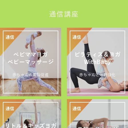
通信講座
ベビママヨガ
ピラティス＆ヨガ
ベビーマッサージ
WithBaby
赤ちゃんの育脳促進
赤ちゃんと体幹強化
リトル＆キッズヨガ