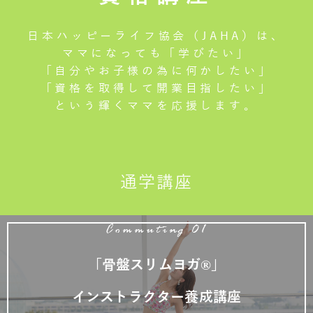
日本ハッピーライフ協会（JAHA）は、
ママになっても「学びたい」
「自分やお子様の為に何かしたい」
「資格を取得して開業目指したい」
という輝くママを応援します。
通学講座
Commuting 01
「骨盤スリムヨガ®」
インストラクター養成講座