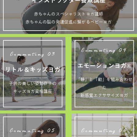
インストラクター養成講座
赤ちゃんのスペシャリストヨガ講師
赤ちゃんの脳の発達促進に繋がるベビーヨガ
Commuting 04
Commuting 03
エモーションヨガ®
リトル＆キッズヨガ
「静」と「動」を組み合わせ
子供の美しい姿勢作りの
た
キッズヨガ資格講座
新感覚エクササイズヨガ
Commuting 05
Commuting 06