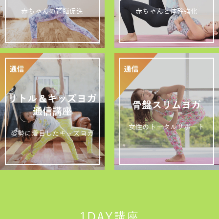
赤ちゃんの育脳促進
赤ちゃんと体幹強化
リトル＆キッズヨガ
骨盤スリムヨガ
通信講座
女性のトータルサポート
姿勢に着目したキッズヨガ
1DAY講座