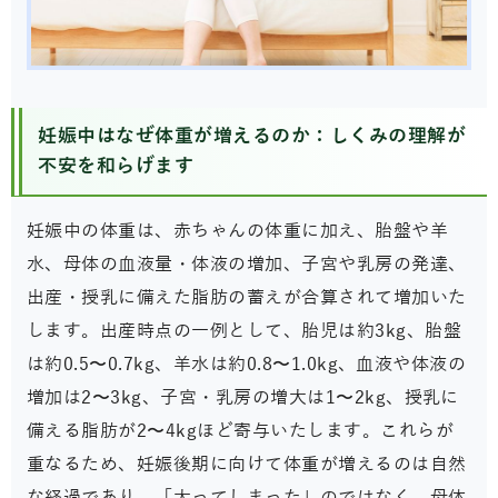
妊娠中はなぜ体重が増えるのか：しくみの理解が
不安を和らげます
妊娠中の体重は、赤ちゃんの体重に加え、胎盤や羊
水、母体の血液量・体液の増加、子宮や乳房の発達、
出産・授乳に備えた脂肪の蓄えが合算されて増加いた
します。出産時点の一例として、胎児は約3kg、胎盤
は約0.5〜0.7kg、羊水は約0.8〜1.0kg、血液や体液の
増加は2〜3kg、子宮・乳房の増大は1〜2kg、授乳に
備える脂肪が2〜4kgほど寄与いたします。これらが
重なるため、妊娠後期に向けて体重が増えるのは自然