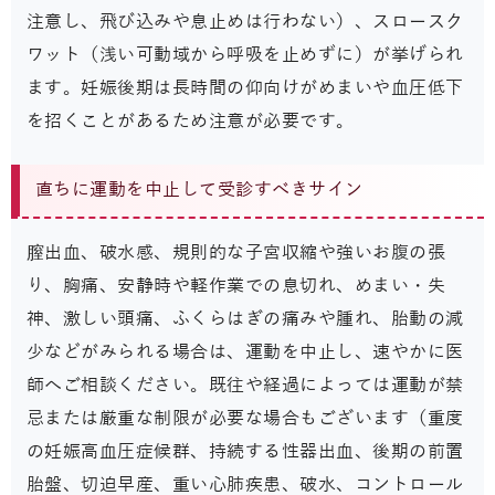
注意し、飛び込みや息止めは行わない）、スロースク
ワット（浅い可動域から呼吸を止めずに）が挙げられ
ます。妊娠後期は長時間の仰向けがめまいや血圧低下
を招くことがあるため注意が必要です。
直ちに運動を中止して受診すべきサイン
膣出血、破水感、規則的な子宮収縮や強いお腹の張
り、胸痛、安静時や軽作業での息切れ、めまい・失
神、激しい頭痛、ふくらはぎの痛みや腫れ、胎動の減
少などがみられる場合は、運動を中止し、速やかに医
師へご相談ください。既往や経過によっては運動が禁
忌または厳重な制限が必要な場合もございます（重度
の妊娠高血圧症候群、持続する性器出血、後期の前置
胎盤、切迫早産、重い心肺疾患、破水、コントロール