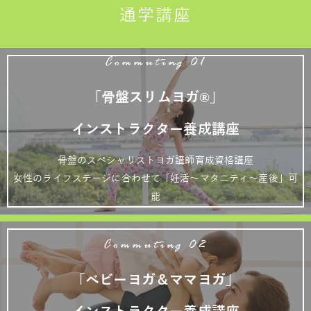
通学講座
Commuting 01
「骨盤スリムヨガ®」
インストラクター養成講座
骨盤のスペシャリストヨガ講師育成資格講座
女性のライフステージに合わせて「妊活～マタニティ～産後」可
能
Commuting 02
「ベビーヨガ＆ママヨガ」