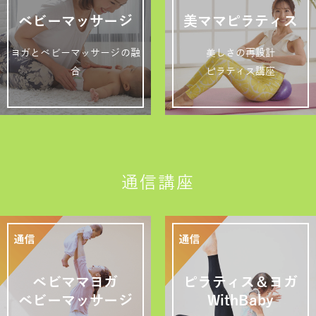
ベビーマッサージ
美ママピラティス
ヨガとベビーマッサージの融
美しさの再設計
合
ピラティス講座
通信講座
ベビママヨガ
ピラティス＆ヨガ
ベビーマッサージ
WithBaby