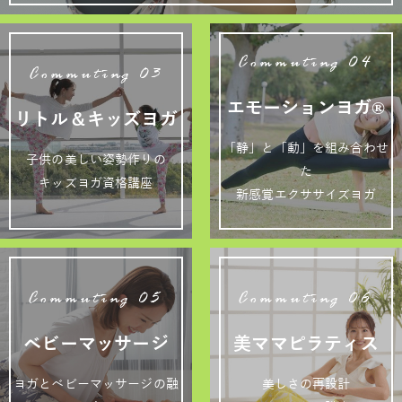
Commuting 04
Commuting 03
エモーションヨガ®
リトル＆キッズヨガ
「静」と「動」を組み合わせ
子供の美しい姿勢作りの
た
キッズヨガ資格講座
新感覚エクササイズヨガ
Commuting 05
Commuting 06
ベビーマッサージ
美ママピラティス
ヨガとベビーマッサージの融
美しさの再設計