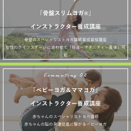
「骨盤スリムヨガ®」
インストラクター養成講座
骨盤のスペシャリストヨガ講師育成資格講座
女性のライフステージに合わせて「妊活～マタニティ～産後」可
能
Commuting 02
「ベビーヨガ＆ママヨガ」
インストラクター養成講座
赤ちゃんのスペシャリストヨガ講師
赤ちゃんの脳の発達促進に繋がるベビーヨガ