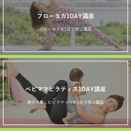
フローヨガ1DAY講座
フローヨガを1日で学ぶ講座
ベビママピラティス1DAY講座
親子で楽しむピラティスを1日で学ぶ講座