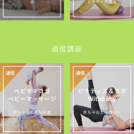
合
ピラティス講座
通信講座
ベビママヨガ
ピラティス＆ヨガ
ベビーマッサージ
WithBaby
赤ちゃんの育脳促進
赤ちゃんと体幹強化