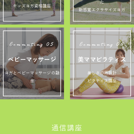
た
キッズヨガ資格講座
新感覚エクササイズヨガ
Commuting 05
Commuting 06
ベビーマッサージ
美ママピラティス
ヨガとベビーマッサージの融
美しさの再設計
合
ピラティス講座
通信講座