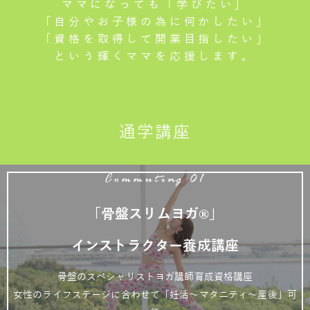
ママになっても「学びたい」
「自分やお子様の為に何かしたい」
「資格を取得して開業目指したい」
という輝くママを応援します。
通学講座
Commuting 01
「骨盤スリムヨガ®」
インストラクター養成講座
骨盤のスペシャリストヨガ講師育成資格講座
女性のライフステージに合わせて「妊活～マタニティ～産後」可