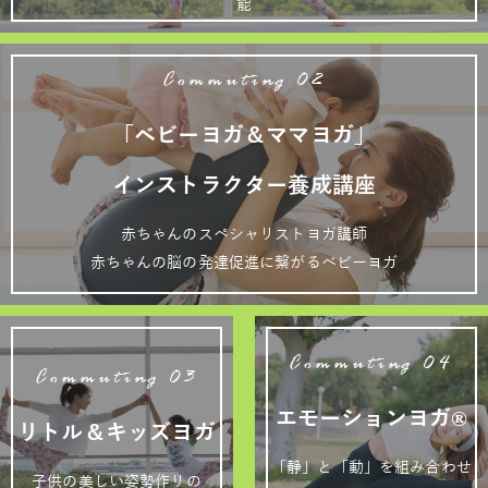
能
Commuting 02
「ベビーヨガ＆ママヨガ」
インストラクター養成講座
赤ちゃんのスペシャリストヨガ講師
赤ちゃんの脳の発達促進に繋がるベビーヨガ
Commuting 04
Commuting 03
エモーションヨガ®
リトル＆キッズヨガ
「静」と「動」を組み合わせ
子供の美しい姿勢作りの