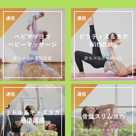
ベビママヨガ
ピラティス＆ヨガ
ベビーマッサージ
WithBaby
赤ちゃんの育脳促進
赤ちゃんと体幹強化
リトル＆キッズヨガ
骨盤スリムヨガ
通信講座
女性のトータルサポート
姿勢に着目したキッズヨガ