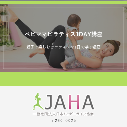
ベビママピラティス1DAY講座
親子で楽しむピラティスを1日で学ぶ講座
〒260-0025